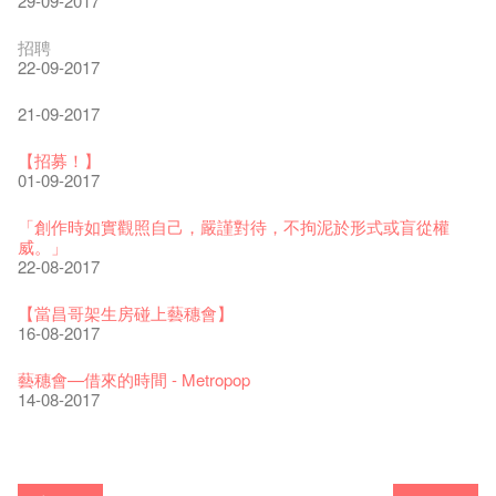
29-09-2017
The Vault Cafe is now OPEN! Feste x Fringe Pop-Up
玉露篇 ——【京都直送宇治茶 ✈ 數量有限 🍵 冰庫有售及可網
爵士樂教材套
爵士時代II 大派對：塵世樂園
爵士時代大派對@藝穗會
the Fringe Club Gallery is now available in the Art Basel period
招聘
Collaboration
上落單】
30-11-2019
01-04-2019
21-08-2018
of March 29 – 31, 2018.
22-09-2017
20-09-2022
30-06-2020
27-02-2018
WANTED!
藝穗會 x 香港法國文化協會
JAZZ AGE Party - Blind Bird Discount!
21-09-2017
藝穗好物
煎茶篇 ——【京都直送宇治茶✈數量有限 🍵 冰庫有售及可網上
17-09-2019
25-03-2019
07-08-2018
煥然一新的藝穗會，大家快來參觀啦！
09-06-2022
落單】
21-02-2018
【招募！】
29-06-2020
票房櫃檯的拆除
This Side of Paradise 爵士大派對@藝穗會 – 盲鳥優惠！
Wanted! Full time or Part time Bartender
01-09-2017
藝穗會40週年展覽 — 回憶及藝術作品徵集
13-08-2019
11-03-2019
03-05-2018
【招募!】藝穗會導賞員
13-01-2022
演出期間須佩戴口罩
12-01-2018
「創作時如實觀照自己，嚴謹對待，不拘泥於形式或盲從權
22-06-2020
31-07-2019
還未太遲
【藝穗五月·Fringe May】
威。」
古宅裏的下午茶
13-02-2019
24-04-2018
《她和他的時間之流》- 現場篇
22-08-2017
14-12-2021
4月21日(星期二)重新開放
那位女士走了
26-11-2017
16-04-2020
02-07-2019
新年快樂 | 農曆新年開放時間
WANTED - 項目統籌
【當昌哥架生房碰上藝穗會】
古宅裡的下午茶 - 初沖
04-02-2019
12-04-2018
觀賞《她和他的時間之流》注意事項
16-08-2017
09-07-2021
暫時關閉作深層清潔和靜修
走向自由
24-11-2017
03-04-2020
17-06-2019
青菜沙律 - 也斯
Pop-up Symphonic Artbar
藝穗會—借來的時間 - Metropop
奶庫推出日式午餐
23-01-2019
02-04-2018
Wanted! Full time or Part time Bartender
14-08-2017
05-03-2021
我們的辣椒小故事 Part 2
02-11-2017
23-03-2020
情詩一首
藝穗會仝人敬賀各位：丁酉年新春大吉！🍊
【藝穗會的20個秘密】#16 排氣管表演特技
【藝穗會的20個秘密】#08 為什麼藝穗會的藝術酒吧名為
第二場藝穗會導賞員工作坊完成！
「與傳奇赤裸對話」KJ Tee
不平淡想平淡的藝術家 - David Fung
Pepe-san的貓咪藝術節
「百變素食」- Colette's 自助素食午餐
24-07-2017
山外山開幕！
24-01-2017
藝穗會—星期日的好去處!
16-11-2016
新年新景象:D
Colette’s?
與冰冰、Benny一起品嚐咖啡！
26-09-2016
冰​窖之Pasta再次登場！
08-07-2016
藝術家沙龍 — 洪志侖 (韓國)
22-02-2016
攝影廊變身Colette's Bar 12:00-00:00
27-11-2015
18-05-2015