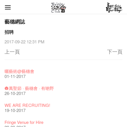
藝穗網誌
招聘
2017-09-22 12:31 PM
上一頁
下一頁
藝穗節2026
Veggie Lunch @Dairy
我們的辣椒小故事 Part 1
WANTED
Colette現已重開
格外地創 : 藝穗會的故事
曬藝術@藝穗會
11-12-2025
07-12-2020
17-03-2020
23-05-2019
19-12-2018
22-03-2018
01-11-2017
《藝穗節2025》記者招待會
We'll Survive!
暫停開放至二月二日
爵士時代II 大派對：塵世樂園
陶‧茗 台灣陶藝名家展 ︰ 李賢治‧翁士傑‧賴孝哲 展覽
格外地創 : 藝穗會的故事
🎃萬聖節 · 藝穗會 · 有啲野
30-12-2024
06-08-2020
28-01-2020
15-04-2019
18-12-2018
20-03-2018
26-10-2017
藝穗會揭開新篇章
藝穗會復刻版 1983 LOGO TEE
藝穗會仝人・鼠年共勉
藝穗會大樓復修工程完成慶祝儀式
WANTED!
格外地創 : 藝穗會的故事
WE ARE RECRUITING!
28-12-2023
03-08-2020
24-01-2020
11-04-2019
04-09-2018
19-03-2018
19-10-2017
藝穗會室樂系列: Opera Odyssey | 藝穗會 x 香港大歌劇院
【德國原生蜂蜜 — 買第二件半價 🍯 】
聖誕平安，新年快樂！
爵士時代II 大派對：塵世樂園
JAZZ AGE Party @ The Fringe
Aftershow photo shoot with Sony Chan!
Fringe Venue for Hire
04-07-2023
22-07-2020
24-12-2019
09-04-2019
24-08-2018
02-03-2018