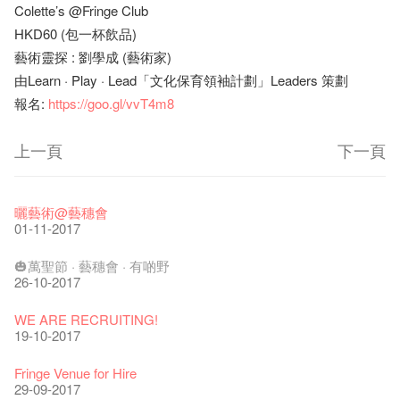
Colette’s @Fringe Club
HKD60 (包一杯飲品)
藝術靈探 : 劉學成 (藝術家)
由Learn · Play · Lead「文化保育領袖計劃」Leaders 策劃
報名:
https://goo.gl/vvT4m8
上一頁
下一頁
藝穗節2026
Veggie Lunch @Dairy
我們的辣椒小故事 Part 1
WANTED
Colette現已重開
格外地創 : 藝穗會的故事
曬藝術@藝穗會
11-12-2025
07-12-2020
17-03-2020
23-05-2019
19-12-2018
22-03-2018
01-11-2017
《藝穗節2025》記者招待會
We'll Survive!
暫停開放至二月二日
爵士時代II 大派對：塵世樂園
陶‧茗 台灣陶藝名家展 ︰ 李賢治‧翁士傑‧賴孝哲 展覽
格外地創 : 藝穗會的故事
🎃萬聖節 · 藝穗會 · 有啲野
30-12-2024
06-08-2020
28-01-2020
15-04-2019
18-12-2018
20-03-2018
26-10-2017
藝穗會揭開新篇章
藝穗會復刻版 1983 LOGO TEE
藝穗會仝人・鼠年共勉
藝穗會大樓復修工程完成慶祝儀式
WANTED!
格外地創 : 藝穗會的故事
WE ARE RECRUITING!
28-12-2023
03-08-2020
24-01-2020
11-04-2019
04-09-2018
19-03-2018
19-10-2017
藝穗會室樂系列: Opera Odyssey | 藝穗會 x 香港大歌劇院
【德國原生蜂蜜 — 買第二件半價 🍯 】
聖誕平安，新年快樂！
爵士時代II 大派對：塵世樂園
JAZZ AGE Party @ The Fringe
Aftershow photo shoot with Sony Chan!
Fringe Venue for Hire
04-07-2023
22-07-2020
24-12-2019
09-04-2019
24-08-2018
02-03-2018
29-09-2017