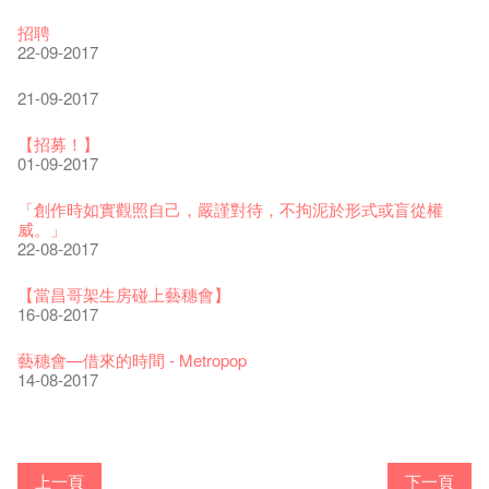
The Vault Cafe is now OPEN! Feste x Fringe Pop-Up
玉露篇 ——【京都直送宇治茶 ✈ 數量有限 🍵 冰庫有售及可網
爵士樂教材套
爵士時代II 大派對：塵世樂園
爵士時代大派對@藝穗會
the Fringe Club Gallery is now available in the Art Basel period
招聘
Collaboration
上落單】
30-11-2019
01-04-2019
21-08-2018
of March 29 – 31, 2018.
22-09-2017
20-09-2022
30-06-2020
27-02-2018
WANTED!
藝穗會 x 香港法國文化協會
JAZZ AGE Party - Blind Bird Discount!
21-09-2017
藝穗好物
煎茶篇 ——【京都直送宇治茶✈數量有限 🍵 冰庫有售及可網上
17-09-2019
25-03-2019
07-08-2018
煥然一新的藝穗會，大家快來參觀啦！
09-06-2022
落單】
21-02-2018
【招募！】
29-06-2020
票房櫃檯的拆除
This Side of Paradise 爵士大派對@藝穗會 – 盲鳥優惠！
Wanted! Full time or Part time Bartender
01-09-2017
藝穗會40週年展覽 — 回憶及藝術作品徵集
13-08-2019
11-03-2019
03-05-2018
【招募!】藝穗會導賞員
13-01-2022
演出期間須佩戴口罩
12-01-2018
「創作時如實觀照自己，嚴謹對待，不拘泥於形式或盲從權
22-06-2020
31-07-2019
還未太遲
【藝穗五月·Fringe May】
威。」
古宅裏的下午茶
13-02-2019
24-04-2018
《她和他的時間之流》- 現場篇
22-08-2017
14-12-2021
4月21日(星期二)重新開放
那位女士走了
26-11-2017
16-04-2020
02-07-2019
新年快樂 | 農曆新年開放時間
WANTED - 項目統籌
【當昌哥架生房碰上藝穗會】
古宅裡的下午茶 - 初沖
04-02-2019
12-04-2018
觀賞《她和他的時間之流》注意事項
16-08-2017
09-07-2021
暫時關閉作深層清潔和靜修
走向自由
24-11-2017
03-04-2020
17-06-2019
青菜沙律 - 也斯
Pop-up Symphonic Artbar
藝穗會—借來的時間 - Metropop
奶庫推出日式午餐
23-01-2019
02-04-2018
Wanted! Full time or Part time Bartender
14-08-2017
05-03-2021
我們的辣椒小故事 Part 2
02-11-2017
23-03-2020
情詩一首
藝穗會仝人敬賀各位：丁酉年新春大吉！🍊
【藝穗會的20個秘密】#16 排氣管表演特技
【藝穗會的20個秘密】#08 為什麼藝穗會的藝術酒吧名為
第二場藝穗會導賞員工作坊完成！
「與傳奇赤裸對話」KJ Tee
不平淡想平淡的藝術家 - David Fung
Pepe-san的貓咪藝術節
「百變素食」- Colette's 自助素食午餐
24-07-2017
山外山開幕！
24-01-2017
藝穗會—星期日的好去處!
16-11-2016
新年新景象:D
Colette’s?
與冰冰、Benny一起品嚐咖啡！
26-09-2016
冰​窖之Pasta再次登場！
08-07-2016
藝術家沙龍 — 洪志侖 (韓國)
22-02-2016
攝影廊變身Colette's Bar 12:00-00:00
27-11-2015
18-05-2015
11-03-2015
03-02-2015
06-01-2015
上一頁
下一頁
19-10-2016
10-12-2014
24-11-2014
29-10-2014