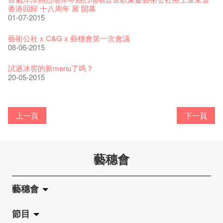
22-08-2017
【藝穗會的20個秘密】#19 主廚Joe的故事
12-08-2016
14-12-2021
👻 Halloween Special【藝穗會的20個秘密】#10 關於更衣室的
4月21日(星期二)重新開放
暫停開放通知
那位女士走了
26-11-2017
香港回歸 十八周年 展 開幕
Sold Out In 7 Minutes! C.J.Hendry @ the Fringe
25-11-2016
鬼傳聞
16-04-2020
第三場導賞員工作坊精彩片段
02-03-2016
熱情滿載的色士風手: 孫穎麟
02-07-2019
01-07-2015
新年快樂 | 農曆新年開放時間
WANTED - 項目統籌
21-03-2017
【當昌哥架生房碰上藝穗會】
27-10-2016
03-10-2016
第二次的赤裸對話終於裸完， 8月20號再裸過！到時見。
古宅裡的下午茶 - 初沖
04-01-2016
04-02-2019
12-04-2018
觀賞《她和他的時間之流》注意事項
16-08-2017
【藝穗會的20個秘密】 #18 素食午餐的歷史由來
09-08-2016
09-07-2021
暫時關閉作深層清潔和靜修
藝穗默劇實驗室主席 - Owen Lee
走向自由
24-11-2017
藝術公社 x C&G x 藝穗會第一次會議
聘請: 藝穗會藝術行政實習生
22-11-2016
【藝穗會的20個秘密】 #09 為什麼藝穗會的畫廊叫陳麗玲畫
03-04-2020
【藝穗會的20個秘密】#04 誰設計藝穗會Logos?
01-03-2016
圖利古爾2016［無界］巡演
17-06-2019
08-06-2015
青菜沙律 - 也斯
Pop-up Symphonic Artbar
07-03-2017
藝穗會—借來的時間 - Metropop
廊？
30-09-2016
第一次的赤裸終於裸完， 8月6號再裸過！到時見。
奶庫推出日式午餐
28-12-2015
23-01-2019
02-04-2018
Wanted! Full time or Part time Bartender
14-08-2017
24-10-2016
藝穗會的20個秘密】#17 有幾多級樓梯？
25-07-2016
05-03-2021
我們的辣椒小故事 Part 2
舞蹈家 - Andy Wong
02-11-2017
試過冰窖的新menu了嗎？
''Happiness, not in another place, but in this place; not for
18-11-2016
23-03-2020
【藝穗會的20個秘密】#03 藝穗會名字的由來
25-02-2016
風欲靜－杜可風X許靜聯展
20-05-2015
another hour, but this hour." Walt Whitma
有關演出取消
28-09-2016
與傳奇的赤裸對話 – 記得失憶
18-12-2015
21-02-2017
21-10-2016
20-07-2016
「百變素食」- Colette's 自助素食午餐
山外山開幕！
藝穗會—星期日的好去處!
新年新景象:D
與冰冰、Benny一起品嚐咖啡！
冰​窖之Pasta再次登場！
藝術家沙龍 — 洪志侖 (韓國)
攝影廊變身Colette's Bar 12:00-00:00
18-05-2015
11-03-2015
03-02-2015
06-01-2015
上一頁
下一頁
10-12-2014
24-11-2014
29-10-2014
17-02-2014
五月方圓展覽 - 快樂佈展日！
山外山展覽要開幕了！
要吃一口嗎？
十築香港 — 投藝穗會一票吧！
BHA 15 for 15+ Architecture Exhibition記招盛況空前！
十年，一瞬……
冰窖今天起有all-day breakfasts了!
Colette's (2014年1月20日隆重開幕)
15-05-2015
10-03-2015
29-01-2015
02-01-2015
09-12-2014
22-11-2014
02-09-2014
20-01-2014
藝穗會
兩位藝術家Joe & Jimmy櫥窗上的新作！
Floating in the Wind by Lau Hok Shing, Hanison @ Double
「在藝穗會演奏，讓我首次以音樂家的身份充分表達自己。」
Bay在冰窖呢
Secret Walls x HK 最終回！
「好想藝術」x S2 (S square) A cappella
加入我們吧!
11-05-2015
Vision
鋼琴家黃家正
31-12-2014
08-12-2014
21-11-2014
19-08-2014
08-03-2015
27-01-2015
藝穗會
Benny接受香港電台《好想藝術》訪問
Step Up, and Read Us!
來跟Pepe的貓貓玩耍吧！
首席釀酒師 Didier Mariotti 來訪 Circa 1913！
得獎者出爐了!
24-04-2015
「山外山－楊凱、劉學成」雙個展開幕
東南亞新派美食 x 水彩畫藝術
24-12-2014
06-12-2014
18-11-2014
13-08-2014
06-03-2015
節目
26-01-2015
關於藝穗會
Macbeth演員慶功！