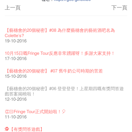
上一頁
下一頁
藝穗節2026
Veggie Lunch @Dairy
我們的辣椒小故事 Part 1
WANTED
Colette現已重開
格外地創 : 藝穗會的故事
曬藝術@藝穗會
情詩一首
藝穗會仝人敬賀各位：丁酉年新春大吉！🍊
11-12-2025
【藝穗會的20個秘密】#16 排氣管表演特技
07-12-2020
【藝穗會的20個秘密】#08 為什麼藝穗會的藝術酒吧名為
17-03-2020
23-05-2019
19-12-2018
22-03-2018
01-11-2017
24-07-2017
24-01-2017
16-11-2016
Colette’s?
19-10-2016
《藝穗節2025》記者招待會
We'll Survive!
暫停開放至二月二日
爵士時代II 大派對：塵世樂園
陶‧茗 台灣陶藝名家展 ︰ 李賢治‧翁士傑‧賴孝哲 展覽
格外地創 : 藝穗會的故事
🎃萬聖節 · 藝穗會 · 有啲野
Notice: *MICFR tonight at 7pm*
注意: 設於藝穗會之快達票售票處將於2017年1月14日(六)後結
30-12-2024
【藝穗會的20個秘密】#15 靠窗外路燈照明的表演
06-08-2020
28-01-2020
15-04-2019
18-12-2018
20-03-2018
26-10-2017
23-07-2017
束營運
11-11-2016
10月15日嘅Fringe Tour反應非常踴躍呀！多謝大家支持！
28-12-2016
17-10-2016
藝穗會揭開新篇章
藝穗會復刻版 1983 LOGO TEE
藝穗會仝人・鼠年共勉
藝穗會大樓復修工程完成慶祝儀式
WANTED!
格外地創 : 藝穗會的故事
WE ARE RECRUITING!
Photo credit: John Fung
28-12-2023
【藝穗會的20個秘密】#14 第一位看更
03-08-2020
24-01-2020
11-04-2019
04-09-2018
19-03-2018
19-10-2017
14-07-2017
【藝穗會的聖誕禮"密"】#2 前世的秘密
10-11-2016
【藝穗會的20個秘密】 #07 舊牛奶公司時期的苦差
16-12-2016
15-10-2016
藝穗會室樂系列: Opera Odyssey | 藝穗會 x 香港大歌劇院
【德國原生蜂蜜 — 買第二件半價 🍯 】
聖誕平安，新年快樂！
爵士時代II 大派對：塵世樂園
JAZZ AGE Party @ The Fringe
Aftershow photo shoot with Sony Chan!
Fringe Venue for Hire
Susie Youssef是一個諧星、演員、劇作家以及即興演出者。她
04-07-2023
【藝穗會的20個秘密】 #13 也斯的詩
22-07-2020
24-12-2019
09-04-2019
24-08-2018
02-03-2018
29-09-2017
通過那些極具創造力和特色的喜劇演出營造出了一個溫暖又迷
全新會藉組合 - 更精彩的藝術文化生活！
04-11-2016
【藝穗會的20個秘密】#06 登登登登！上星期四嘅有獎問答遊
人的美好世界，你會不由自主地愛上舞台上的她！
13-12-2016
戲答案揭曉啦！
The Vault Cafe is now OPEN! Feste x Fringe Pop-Up
玉露篇 ——【京都直送宇治茶 ✈ 數量有限 🍵 冰庫有售及可網
爵士樂教材套
爵士時代II 大派對：塵世樂園
爵士時代大派對@藝穗會
02-06-2017
the Fringe Club Gallery is now available in the Art Basel period
招聘
12-10-2016
Collaboration
【藝穗會的20個秘密】#12 紮根在藝穗會的榕樹與強頑野草🌱
上落單】
30-11-2019
01-04-2019
21-08-2018
of March 29 – 31, 2018.
22-09-2017
【藝穗會的聖誕禮"密"】#1 甚麼是最佳的聖誕禮物?
20-09-2022
03-11-2016
30-06-2020
27-02-2018
Colette's Artbar happy hour drinks from $30
08-12-2016
👏🏻Fringe Tour正式開始啦！🎈
WANTED!
藝穗會 x 香港法國文化協會
JAZZ AGE Party - Blind Bird Discount!
17-05-2017
21-09-2017
11-10-2016
藝穗好物
Japan x Hong Kong: Ring-A-Ring-O' Rosie
煎茶篇 ——【京都直送宇治茶✈數量有限 🍵 冰庫有售及可網上
17-09-2019
25-03-2019
07-08-2018
煥然一新的藝穗會，大家快來參觀啦！
【藝穗會的20個秘密】#20
09-06-2022
01-11-2016
落單】
21-02-2018
藝穗會餐飲招聘
02-12-2016
【招募！】
29-06-2020
🕵【有獎問答遊戲】
票房櫃檯的拆除
This Side of Paradise 爵士大派對@藝穗會 – 盲鳥優惠！