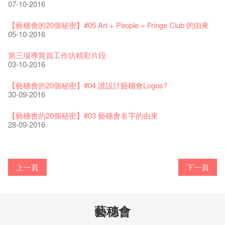
Wanted! Full time or Part time Bartender
10-04-2017
01-09-2017
07-10-2016
藝穗會40週年展覽 — 回憶及藝術作品徵集
👻 Halloween Special 🎃【藝穗會的20個秘密】#11 Circa1913
13-08-2019
11-03-2019
03-05-2018
【招募!】藝穗會導賞員
🕵【有獎問答遊戲】又黎喇！
13-01-2022
鬼故
演出期間須佩戴口罩
12-01-2018
一分鐘的見聞，足以影響孩子們一生的看法。
29-11-2016
「創作時如實觀照自己，嚴謹對待，不拘泥於形式或盲從權
28-10-2016
22-06-2020
【藝穗會的20個秘密】#05 Art + People = Fringe Club 的由來
31-07-2019
還未太遲
【藝穗五月·Fringe May】
01-04-2017
威。」
05-10-2016
古宅裏的下午茶
13-02-2019
24-04-2018
《她和他的時間之流》- 現場篇
22-08-2017
【藝穗會的20個秘密】#19 主廚Joe的故事
14-12-2021
👻 Halloween Special【藝穗會的20個秘密】#10 關於更衣室的
4月21日(星期二)重新開放
那位女士走了
26-11-2017
Sold Out In 7 Minutes! C.J.Hendry @ the Fringe
25-11-2016
鬼傳聞
16-04-2020
第三場導賞員工作坊精彩片段
02-07-2019
新年快樂 | 農曆新年開放時間
WANTED - 項目統籌
21-03-2017
【當昌哥架生房碰上藝穗會】
27-10-2016
03-10-2016
古宅裡的下午茶 - 初沖
04-02-2019
12-04-2018
觀賞《她和他的時間之流》注意事項
16-08-2017
【藝穗會的20個秘密】 #18 素食午餐的歷史由來
09-07-2021
暫時關閉作深層清潔和靜修
走向自由
24-11-2017
聘請: 藝穗會藝術行政實習生
22-11-2016
【藝穗會的20個秘密】 #09 為什麼藝穗會的畫廊叫陳麗玲畫
03-04-2020
【藝穗會的20個秘密】#04 誰設計藝穗會Logos?
17-06-2019
青菜沙律 - 也斯
Pop-up Symphonic Artbar
07-03-2017
藝穗會—借來的時間 - Metropop
廊？
30-09-2016
奶庫推出日式午餐
23-01-2019
02-04-2018
Wanted! Full time or Part time Bartender
14-08-2017
24-10-2016
藝穗會的20個秘密】#17 有幾多級樓梯？
05-03-2021
我們的辣椒小故事 Part 2
02-11-2017
''Happiness, not in another place, but in this place; not for
18-11-2016
23-03-2020
【藝穗會的20個秘密】#03 藝穗會名字的由來
another hour, but this hour." Walt Whitma
有關演出取消
28-09-2016
21-02-2017
21-10-2016
第二場藝穗會導賞員工作坊完成！
「與傳奇赤裸對話」KJ Tee
不平淡想平淡的藝術家 - David Fung
Pepe-san的貓咪藝術節
「百變素食」- Colette's 自助素食午餐
山外山開幕！
藝穗會—星期日的好去處!
新年新景象:D
與冰冰、Benny一起品嚐咖啡！
26-09-2016
冰​窖之Pasta再次登場！
08-07-2016
藝術家沙龍 — 洪志侖 (韓國)
22-02-2016
攝影廊變身Colette's Bar 12:00-00:00
27-11-2015
18-05-2015
11-03-2015
03-02-2015
06-01-2015
上一頁
下一頁
10-12-2014
24-11-2014
29-10-2014
17-02-2014
藝穗會的20個秘密：第二個秘密係。。。。。。
"Enjoy Life" KJ | 23.07.2016 赤裸對話
Listen Up! 的主辦人 - Koya Hizakasu
2015-16 藝術場地資助計劃
五月方圓展覽 - 快樂佈展日！
山外山展覽要開幕了！
要吃一口嗎？
十築香港 — 投藝穗會一票吧！
BHA 15 for 15+ Architecture Exhibition記招盛況空前！
22-09-2016
十年，一瞬……
29-06-2016
冰窖今天起有all-day breakfasts了!
19-02-2016
Colette's (2014年1月20日隆重開幕)
09-11-2015
15-05-2015
10-03-2015
29-01-2015
02-01-2015
09-12-2014
22-11-2014
02-09-2014
20-01-2014
藝穗會
藝穗會的20個秘密！？第一個秘密就係。。。。。。
取得了前所未有的成功，票房售罄，還獲得了極具聲望的霍斯
客席策展人 - Martin Fung
百年未逢藝穗驚⼈夜
兩位藝術家Joe & Jimmy櫥窗上的新作！
Floating in the Wind by Lau Hok Shing, Hanison @ Double
「在藝穗會演奏，讓我首次以音樂家的身份充分表達自己。」
Bay在冰窖呢
Secret Walls x HK 最終回！
21-09-2016
「好想藝術」x S2 (S square) A cappella
特新人獎提名。
加入我們吧!
18-02-2016
20-10-2015
11-05-2015