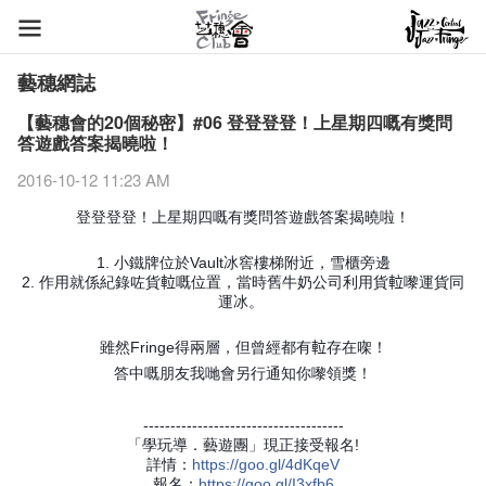
藝穗網誌
【藝穗會的20個秘密】#06 登登登登！上星期四嘅有獎問
答遊戲答案揭曉啦！
2016-10-12 11:23 AM
登登登登！上星期四嘅有獎問答遊戲答案揭曉啦！
1. 小鐵牌位於Vault冰窖樓梯附近，雪櫃旁邊
2. 作用就係紀錄咗貨𨋢嘅位置，當時舊牛奶公司利用貨𨋢嚟運貨同
運冰。
雖然Fringe得兩層，但曾經都有𨋢存在㗎！
答中嘅朋友我哋會另行通知你嚟領獎！
-------------------------------------
「學玩導．藝遊團」現正接受報名!
詳情：
https
://goo.gl/4dKqeV
報名：
https
://goo.gl/I3xfb6