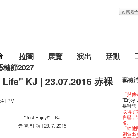
訂閱電
拉闊
展覽
演出
活動
藝穗節2027
 Life" KJ | 23.07.2016 赤裸
藝穗
藝穗節2
Veggie
我們的辣
WANT
Colet
格外地創
曬藝術
情詩一
藝穗會
《藝穗
【藝穗會
We'll Su
【藝穗會
暫停開
第二場
爵士時代
「與傳奇
陶‧茗 
格外地創
🎃萬聖節
Notice:
新春大
藝穗會
氣管表
藝穗會復
什麼藝穗
藝穗會
成！
藝穗會
"Enjoy 
治‧翁士
2:41 PM
格外地創
WE AR
7pm*
注意:
藝穗會室
【藝穗會
TEE
10月15
聖誕平
藝穗會
儀式
WANTE
裸對話
Aftersh
Fringe 
Photo c
處將於2
Odyss
窗外路
【德國
常踴躍
爵士樂
密係。
爵士時代
JAZZ A
取得了
Sony C
招聘
Susie
【藝穗會
The Vau
【藝穗會
價 🍯 
【藝穗會
WANTE
藝穗會
爵士時代
爵士時
售罄，
"Just Enjoy!" -- KJ
the Fri
【招募
員、劇
世的秘
Feste x
一位看
玉露篇
牛奶公
票房櫃
秘密就
藝穗會
JAZZ AG
名。
availabl
「創作
具創造
全新會
赤 裸 對 話 | 23. 7. 2015
藝穗好
【藝穗會
✈ 數量
【藝穗會
那位女
藝穗會
This S
Discoun
「給他國
– 31, 2
對待，
暖又迷
文化生
藝穗會4
斯的詩
煎茶篇
登登登
走向自
計劃」
對@藝穗
Wanted! 
劇做出
煥然一
【當昌
舞台上
【藝穗會
藝術作
【藝穗會
✈數量
啦！
的準導