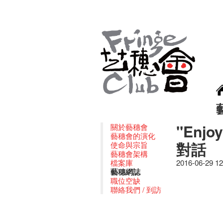
"Enjoy
關於藝穗會
藝穗會的演化
對話
使命與宗旨
藝穗會架構
檔案庫
2016-06-29 1
藝穗網誌
職位空缺
聯絡我們 / 到訪