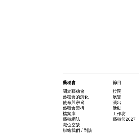
藝穗會
節目
關於藝穗會
拉闊
藝穗會的演化
展覽
使命與宗旨
演出
藝穗會架構
活動
檔案庫
工作坊
藝穗網誌
藝穗節2027
職位空缺
聯絡我們 / 到訪