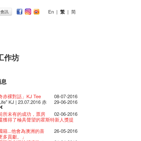
En
|
繁
|
简
子會訊
工作坊
消息
026
11-12-2025
 Lunch @Dairy
07-12-2020
椒小故事 Part 1
17-03-2020
ED
23-05-2019
te現已重開
19-12-2018
 : 藝穗會的故事
22-03-2018
@藝穗會
01-11-2017
首
24-07-2017
仝人敬賀各位：丁酉年
24-01-2017
節2025》記者招待會
的20個秘密】#16 排
30-12-2024
16-11-2016
rvive!
的20個秘密】#08 為
06-08-2020
19-10-2016
放至二月二日
藝穗會導賞員工作坊完
28-01-2020
26-09-2016
II 大派對：塵世樂園
赤裸對話」KJ Tee
15-04-2019
08-07-2016
台灣陶藝名家展 ︰ 李賢
18-12-2018
 : 藝穗會的故事
20-03-2018
 · 藝穗會 · 有啲野
26-10-2017
 *MICFR tonight at
23-07-2017
吉！🍊
揭開新篇章
演特技
28-12-2023
刻版 1983 LOGO
會的藝術酒吧名為Colette’s?
03-08-2020
仝人・鼠年共勉
24-01-2020
大樓復修工程完成慶祝
Life" KJ | 23.07.2016 赤
11-04-2019
29-06-2016
傑‧賴孝哲 展覽
 : 藝穗會的故事
19-03-2018
E RECRUITING!
19-10-2017
 設於藝穗會之快達票售票
28-12-2016
樂系列: Opera
的20個秘密】#15 靠
04-07-2023
11-11-2016
日嘅Fringe Tour反應非
17-10-2016
安，新年快樂！
的20個秘密：第二個秘
24-12-2019
22-09-2016
D!
04-09-2018
ow photo shoot with
02-03-2018
Venue for Hire
29-09-2017
redit: John Fung
14-07-2017
017年1月14日(六)後結束營運
ey | 藝穗會 x 香港大歌劇院
燈照明的表演
原生蜂蜜 — 買第二件半
呀！多謝大家支持！
22-07-2020
教材套
。。。。。
30-11-2019
II 大派對：塵世樂園
09-04-2019
GE Party @ The Fringe
前所未有的成功，票房
24-08-2018
02-06-2016
han!
22-09-2017
 Youssef是一個諧星、演
02-06-2017
的聖誕禮"密"】#2 前
16-12-2016
lt Cafe is now OPEN!
的20個秘密】#14 第
20-09-2022
10-11-2016
】
的20個秘密】 #07 舊
15-10-2016
D!
的20個秘密！？第一個
17-09-2019
21-09-2016
II 大派對：塵世樂園
01-04-2019
代大派對@藝穗會
還獲得了極具聲望的霍斯特新人獎提
21-08-2018
nge Club Gallery is now
27-02-2018
！】
01-09-2017
21-09-2017
作家以及即興演出者。她通過那些極
密
 Fringe Pop-Up Collaboration
更
 ——【京都直送宇治茶
司時期的苦差
30-06-2020
檯的拆除
係。。。。。。
13-08-2019
 x 香港法國文化協會
25-03-2019
E Party - Blind Bird
07-08-2018
e in the Art Basel period of March 29
時如實觀照自己，嚴謹
22-08-2017
力和特色的喜劇演出營造出了一個溫
藉組合 - 更精彩的藝術
13-12-2016
物
的20個秘密】 #13 也
09-06-2022
04-11-2016
有限 🍵 冰庫有售及可網上落單】
的20個秘密】#06 登
12-10-2016
士走了
「賽馬會文化保育領袖
02-07-2019
31-07-2019
15-09-2016
ide of Paradise 爵士大派
11-03-2019
t!
籍...他會為澳洲的喜
26-05-2016
018.
不拘泥於形式或盲從權威。」
人的美好世界，你會不由自主地愛上
活！
0週年展覽 — 回憶及
13-01-2022
 ——【京都直送宇治茶
！上星期四嘅有獎問答遊戲答案揭曉
29-06-2020
由
首場導賞員工作坊順利進行🌟藝穗會
17-06-2019
會 – 盲鳥優惠！
Full time or Part time
更多貢獻。」
03-05-2018
新的藝穗會，大家快來
21-02-2018
哥架生房碰上藝穗會】
16-08-2017
的她！
的聖誕禮"密"】#1 甚
08-12-2016
品徵集
的20個秘密】#12 紮
03-11-2016
有限 🍵 冰庫有售及可網上落單】
賞員一次過滿足「學．玩．導」三個