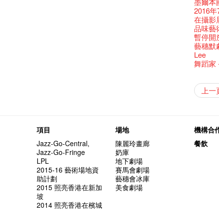
還未太
Bartend
墨爾本
參觀啦
藝穗會
Colette
麼是最
古宅裏
根在藝
演出期
👏🏻F
願望🎊
新年快樂
【藝穗五月
2016年
【招募
Metrop
drinks 
【藝穗會
古宅裡的
Japan x
4月21
🎈
一連四次的
青菜沙律
WANT
在攝影
《她和
藝穗會
🕵【
奶庫推
Ring-O'
暫時關
🕵【
且結束
Pop-up
品味藝
篇
一分鐘
【藝穗會
👻 Hal
我們的辣
【藝穗會
諗好今
暫停開
觀賞《
們一生
廚Joe
會的20個
+ Peop
未？一於黎
藝穗默劇
意事項
Sold Ou
【藝穗會
👻 Hal
第三場
藝穗會
Lee
Wanted! 
C.J.Hen
食午餐
的20個
【藝穗會
第二次
舞蹈家 -
Bartend
聘請:
藝穗會的
【藝穗會
設計藝穗
8月2
''Happin
多級樓
什麼藝
不平淡想
【藝穗會
Pepe
第一次
「百變素食
山外山
藝穗會
新年新
與冰冰、
place, b
冰​窖之
藝術家沙
有關演
Fung
攝影廊變身
穗會名
2015
號再裸
素食午
山外山
要吃一
上一
十築香
啡！
but thi
十年，
冰窖今天起
Listen
12:00-0
百年未
與傳奇
五月方
Floatin
「在藝
Bay在
BHA 15 
「好想藝術
breakf
Hizaka
Colet
藝穗會
兩位藝術
Hok Shi
音樂家
Step Up
Exhib
A cappe
加入我
客席策展人
開幕)
2015
上的新
「山外
正
小交響樂
Secret
首席釀酒師 
得獎者
"Thank y
下午茶
Benn
個展開
東南亞
餐:D
來跟P
Circa 
「照亮
項目
場地
機構合
these m
Arts Adm
術》訪
笑翻天
劉智倫
找到自
食得健康 
鞦韆上
UP有獎
years.."
Comedi
Macb
Glor
理妥善
Jazz-Go-Central,
陳麗玲畫廊
餐飲
謝謝您的
冰窖變身
欸，她
The Fri
三隻手的
RTHK's
藝術家
多姿多
「鬧市
Jazz-Go-Fringe
奶庫
榮獲「
Being F
《蛻變
support
2月5日
喜氣洋
北烈風
「你是
「美人
LPL
地下劇場
獎
Fringe 
膽，舞
Spotlig
*Col
普世歡
掛起乙
「一睡
方！」
2015-16 藝術場地資
賽馬會劇場
“Artists
冰窖午
忙裡偷
藝穗會
公開招聘
八周年 
Photogr
藝術家
Benefi
助計劃
藝穗會冰庫
fringe 
想知道
工作假
Fringe 
熱情滿
藝術公社
Elaine L
跟大家
會@畫
2015 照亮香港在新加
美食劇場
與義工
實習生
探索「
你能告
圖利古
次會議
Benn
Gloria 
Colett
坡
演
風欲靜
試過冰
2015
愛這片綠
2014 照亮香港在檳城
誠意聘