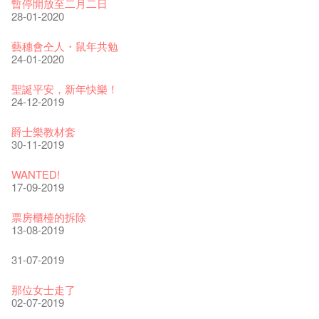
《藝穗節2025》記者招待會
We'll Survive!
暫停開放至二月二日
30-12-2024
06-08-2020
28-01-2020
藝穗會揭開新篇章
藝穗會復刻版 1983 LOGO TEE
藝穗會仝人・鼠年共勉
28-12-2023
03-08-2020
24-01-2020
藝穗會室樂系列: Opera Odyssey | 藝穗會 x 香港大歌劇院
【德國原生蜂蜜 — 買第二件半價 🍯 】
聖誕平安，新年快樂！
04-07-2023
22-07-2020
24-12-2019
The Vault Cafe is now OPEN! Feste x Fringe Pop-Up
玉露篇 ——【京都直送宇治茶 ✈ 數量有限 🍵 冰庫有售及可網
爵士樂教材套
Collaboration
上落單】
30-11-2019
20-09-2022
30-06-2020
WANTED!
藝穗好物
煎茶篇 ——【京都直送宇治茶✈數量有限 🍵 冰庫有售及可網上
17-09-2019
09-06-2022
落單】
29-06-2020
票房櫃檯的拆除
藝穗會40週年展覽 — 回憶及藝術作品徵集
13-08-2019
13-01-2022
演出期間須佩戴口罩
22-06-2020
31-07-2019
古宅裏的下午茶
14-12-2021
4月21日(星期二)重新開放
那位女士走了
16-04-2020
02-07-2019
古宅裡的下午茶 - 初沖