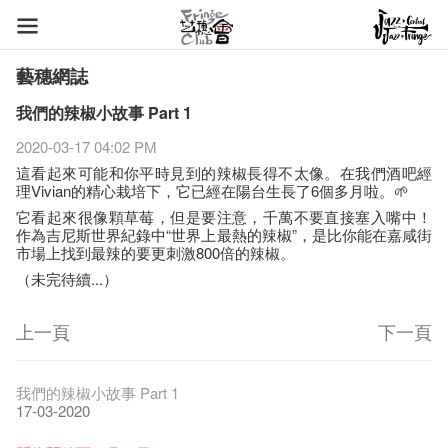
藝穗網誌
我們的辣椒小故事 Part 1
2020-03-17 04:02 PM
這看起來可能和你平時見到的辣椒長得不太像。在我們酒吧經
理Vivian的精心栽培下，它已經在陽台生長了6個多月啦。🌱
它看起來很像顆草莓，但是要注意，千萬不要直接塞入嘴中！
作為吉尼斯世界紀錄中“世界上最熱的辣椒”，是比你能在嘉咸街
市場上找到最辣的要更刺激800倍的辣椒。
（未完待續...）
上一頁
下一頁
藝穗節2026
Veggie Lunch @Dairy
我們的辣椒小故事 Part 1
11-12-2025
07-12-2020
17-03-2020