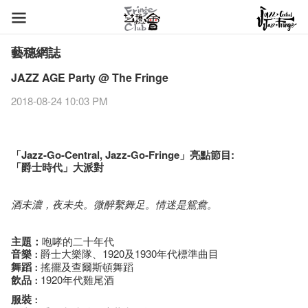
藝穗網誌
JAZZ AGE Party @ The Fringe
2018-08-24 10:03 PM
「Jazz-Go-Central, Jazz-Go-Fringe」亮點節目:
「爵士時代」大派對
酒未濃，夜未央。微醉繫舞足。情迷是鴛鴦。
主題：
咆哮的二十年代
音樂
爵士大樂隊、1920及1930年代標準曲目
：
舞蹈
搖擺及查爾斯頓舞蹈
：
飲品
1920年代雞尾酒
：
服裝
：