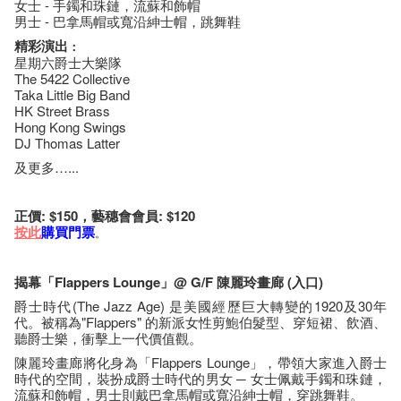
女士 - 手鐲和珠鏈，流蘇和飾帽
男士 - 巴拿馬帽或寬沿紳士帽，跳舞鞋
精彩演出
：
星期六爵士大樂隊
The 5422 Collective
Taka Little Big Band
HK Street Brass
Hong Kong Swings
DJ Thomas Latter
及更多…...
正價: $150，藝穗會會員: $120
按此
購買門票
。
揭幕「Flappers Lounge」@ G/F 陳麗玲畫廊 (入口)
爵士時代(The Jazz Age) 是美國經歷巨大轉變的1920及30年
代。被稱為"Flappers" 的新派女性剪鮑伯髮型、穿短裙、飲酒、
聽爵士樂，衝擊上一代價值觀。
陳麗玲畫廊將化身為「Flappers Lounge」，帶領大家進入爵士
時代的空間，裝扮成爵士時代的男女 ─ 女士佩戴手鐲和珠鏈，
流蘇和飾帽，男士則戴巴拿馬帽或寬沿紳士帽，穿跳舞鞋。