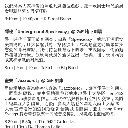
我們將為大家準備拍照道具及攤位遊戲，讓一眾爵士時代的男
女與新朋舊友盡情狂歡。
8:40pm | 10:40pm HK Street Brass
隱秘「Underground Speakeasy」@ G/F 地下劇場
爵士時代期間正值禁酒令，稱為「Speakeasy」的地下酒吧於
美國湧現，且大多配以爵士樂隊演出，成為動盪之時民眾聚集
忘憂的隱秘據點。我們特意挑選地下劇場，重現隱蔽、偷偷越
界嚐酒的情景。觀眾向藏身的酒保說出「密碼」後，便可購買
以茶杯承載的雞尾酒。
8pm | 9pm | 10pm Taka Little Big Band
盡興
「
Jazzbaret
」@ G/F 奶庫
重點場地奶庫當晚將化身為「Jazzbaret」，讓喜愛爵士的朋友
一同舉杯慶祝
。
先由雷柏熹帶領的本地爵士大樂隊The 5422
Collective演奏原創作品，現代作品與舊日時空相互交替，為爵
士經典注入新能量。之後由廣為人熟悉的星期六爵士大樂隊，
大玩當時盛行的查爾斯頓舞音樂及搖擺樂，並由Hong Kong
Swings 舞者帶領觀眾一同隨音樂舞動，將氣氛推至最高峰。
8:30pm | 9:30pm The 5422 Collective
9pm | 10pm DJ Thomas Latter