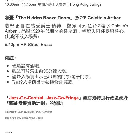
10:30pm | 11:15pm 星期六爵士大樂隊 + Hong Kong Swings
忘憂
「
The Hidden Booze Room
」@ 2/F Colette’s Artbar
若想更自在感受爵士精神，觀眾可到位於2樓的Colette’s
Artbar，品嚐1920年代期間的雞尾酒，輕鬆與同伴促膝談心。
(此處不設入場費)
9:40pm HK Street Brass
備註：
現場設有酒吧。
觀眾可於演出前30分鐘入場。
請於入場前出示已印刷的門票/電子門票。
*須於入場前出示藝穗會會員證。
「
Jazz-Go-Central
,
Jazz-Go-Fringe
」獲香港特別行政區政府
「藝能發展資助計劃」的資助
節目內容並不反映香港特別行政區政府的意見
藝穗會保留更改節目及表演者之權利