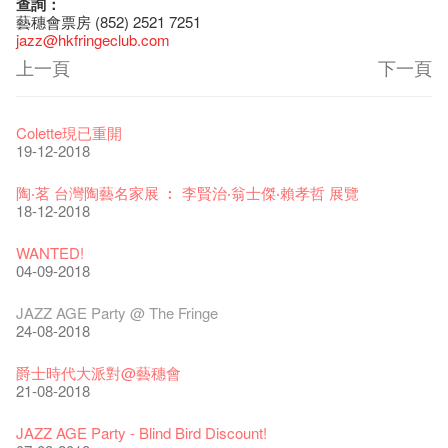
查詢：
藝穗會票房 (852) 2521 7251
jazz
@hkfringeclub.com
上一頁
下一頁
藝穗節2026
Veggie Lunch @Dairy
我們的辣椒小故事 Part 1
WANTED
Colette現已重開
11-12-2025
07-12-2020
17-03-2020
23-05-2019
19-12-2018
《藝穗節2025》記者招待會
We'll Survive!
暫停開放至二月二日
爵士時代II 大派對：塵世樂園
陶‧茗 台灣陶藝名家展 ︰ 李賢治‧翁士傑‧賴孝哲 展覽
30-12-2024
06-08-2020
28-01-2020
15-04-2019
18-12-2018
藝穗會揭開新篇章
藝穗會復刻版 1983 LOGO TEE
藝穗會仝人・鼠年共勉
藝穗會大樓復修工程完成慶祝儀式
WANTED!
28-12-2023
03-08-2020
24-01-2020
11-04-2019
04-09-2018
藝穗會室樂系列: Opera Odyssey | 藝穗會 x 香港大歌劇院
【德國原生蜂蜜 — 買第二件半價 🍯 】
聖誕平安，新年快樂！
爵士時代II 大派對：塵世樂園
JAZZ AGE Party @ The Fringe
04-07-2023
22-07-2020
24-12-2019
09-04-2019
24-08-2018
The Vault Cafe is now OPEN! Feste x Fringe Pop-Up
玉露篇 ——【京都直送宇治茶 ✈ 數量有限 🍵 冰庫有售及可網
爵士樂教材套
爵士時代II 大派對：塵世樂園
爵士時代大派對@藝穗會
Collaboration
上落單】
30-11-2019
01-04-2019
21-08-2018
20-09-2022
30-06-2020
WANTED!
藝穗會 x 香港法國文化協會
JAZZ AGE Party - Blind Bird Discount!
藝穗好物
煎茶篇 ——【京都直送宇治茶✈數量有限 🍵 冰庫有售及可網上
17-09-2019