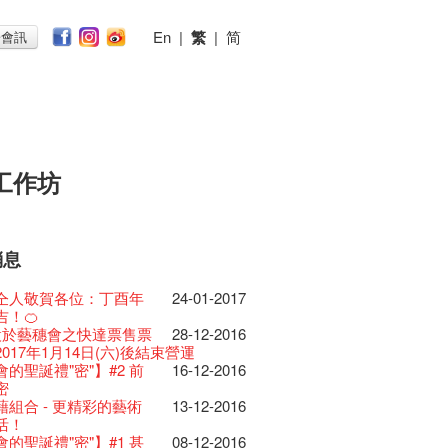
En
|
繁
|
简
子會訊
工作坊
消息
026
11-12-2025
 Lunch @Dairy
07-12-2020
椒小故事 Part 1
17-03-2020
ED
23-05-2019
te現已重開
19-12-2018
 : 藝穗會的故事
22-03-2018
@藝穗會
01-11-2017
首
24-07-2017
仝人敬賀各位：丁酉年
24-01-2017
節2025》記者招待會
30-12-2024
rvive!
06-08-2020
放至二月二日
28-01-2020
II 大派對：塵世樂園
15-04-2019
台灣陶藝名家展 ︰ 李賢
18-12-2018
 : 藝穗會的故事
20-03-2018
 · 藝穗會 · 有啲野
26-10-2017
 *MICFR tonight at
23-07-2017
吉！🍊
揭開新篇章
28-12-2023
刻版 1983 LOGO
03-08-2020
仝人・鼠年共勉
24-01-2020
大樓復修工程完成慶祝
11-04-2019
傑‧賴孝哲 展覽
 : 藝穗會的故事
19-03-2018
E RECRUITING!
19-10-2017
 設於藝穗會之快達票售票
28-12-2016
樂系列: Opera
04-07-2023
安，新年快樂！
24-12-2019
D!
04-09-2018
ow photo shoot with
02-03-2018
Venue for Hire
29-09-2017
redit: John Fung
14-07-2017
017年1月14日(六)後結束營運
ey | 藝穗會 x 香港大歌劇院
原生蜂蜜 — 買第二件半
22-07-2020
教材套
30-11-2019
II 大派對：塵世樂園
09-04-2019
GE Party @ The Fringe
24-08-2018
han!
22-09-2017
 Youssef是一個諧星、演
02-06-2017
的聖誕禮"密"】#2 前
16-12-2016
lt Cafe is now OPEN!
20-09-2022
】
D!
17-09-2019
II 大派對：塵世樂園
01-04-2019
代大派對@藝穗會
21-08-2018
nge Club Gallery is now
27-02-2018
！】
01-09-2017
21-09-2017
作家以及即興演出者。她通過那些極
密
 Fringe Pop-Up Collaboration
 ——【京都直送宇治茶
30-06-2020
檯的拆除
13-08-2019
 x 香港法國文化協會
25-03-2019
E Party - Blind Bird
07-08-2018
e in the Art Basel period of March 29
時如實觀照自己，嚴謹
22-08-2017
力和特色的喜劇演出營造出了一個溫
藉組合 - 更精彩的藝術
13-12-2016
物
09-06-2022
有限 🍵 冰庫有售及可網上落單】
士走了
02-07-2019
31-07-2019
ide of Paradise 爵士大派
11-03-2019
t!
018.
不拘泥於形式或盲從權威。」
人的美好世界，你會不由自主地愛上
活！
0週年展覽 — 回憶及
13-01-2022
 ——【京都直送宇治茶
29-06-2020
由
17-06-2019
會 – 盲鳥優惠！
Full time or Part time
03-05-2018
新的藝穗會，大家快來
21-02-2018
哥架生房碰上藝穗會】
16-08-2017
的她！
的聖誕禮"密"】#1 甚
08-12-2016
品徵集
有限 🍵 冰庫有售及可網上落單】