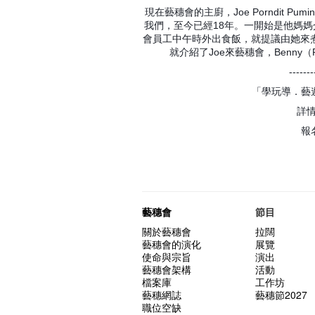
現在藝穗會的主廚，Joe Porndit
我們，至今已經18年。一開始是他媽媽介
會員工中午時外出食飯，就提議由她來
就介紹了Joe來藝穗會，Benny（Fr
-------
「學玩導．藝遊
詳
報
藝穗會
節目
關於藝穗會
拉闊
藝穗會的演化
展覽
使命與宗旨
演出
藝穗會架構
活動
檔案庫
工作坊
藝穗網誌
藝穗節2027
職位空缺