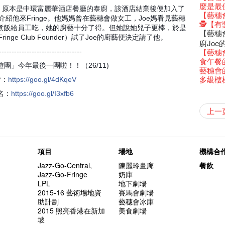
還未太
Bartend
參觀啦
藝穗會
Colette
麼是最
古宅裏
演出期
 Pumin 原本是中環富麗華酒店餐廳的泰廚，該酒店結業後便加入了
新年快樂
【藝穗五月
【招募
Metrop
drinks 
【藝穗會
古宅裡的
4月21
青菜沙律
紹他來Fringe。他媽媽曾在藝穗會做女工，Joe媽看見藝穗
WANT
《她和
藝穗會
🕵【
奶庫推
暫時關
煮飯給員工吃，她的廚藝十分了得。但她說她兒子更棒，於是
Pop-up
篇
一分鐘
【藝穗會
我們的辣
inge Club Founder）試了Joe的廚藝便決定請了他。
觀賞《
們一生
廚Joe
意事項
Sold Ou
【藝穗會
---------------------------------
Wanted! 
C.J.Hen
食午餐
Bartend
團」今年最後一團啦！！（26/11)
聘請:
藝穗會的
''Happin
多級樓
情：
https
://goo.gl/4dKqeV
place, b
【藝穗會
名：
https
://goo.gl/I3xfb6
【藝穗會
but thi
第二場
「與傳奇
不平淡想
Pepe
「百變素食
山外山
藝穗會
氣管表
新年新
什麼藝穗
與冰冰、
成！
冰​窖之
"Enjoy 
藝術家沙
Fung
攝影廊變身
2015
素食午
山外山
要吃一
上一
【藝穗會
十築香
10月15
啡！
藝穗會
十年，
裸對話
冰窖今天起
Listen
12:00-0
百年未
五月方
Floatin
「在藝
窗外路
Bay在
常踴躍
BHA 15 
密係。
「好想藝術
取得了
breakf
Hizaka
Colet
藝穗會
兩位藝術
Hok Shi
音樂家
【藝穗會
Step Up
【藝穗會
Exhib
藝穗會
A cappe
售罄，
加入我
客席策展人
開幕)
2015
上的新
「山外
正
一位看
小交響樂
牛奶公
Secret
秘密就
首席釀酒師 
名。
得獎者
"Thank y
下午茶
Benn
個展開
東南亞
【藝穗會
餐:D
【藝穗會
來跟P
藝穗會
Circa 
「給他國
「照亮
項目
場地
機構合
these m
Arts Adm
術》訪
笑翻天
劉智倫
斯的詩
找到自
登登登
食得健康 
計劃」
鞦韆上
劇做出
UP有獎
years.."
Comedi
Macb
Glor
理妥善
Jazz-Go-Central,
陳麗玲畫廊
餐飲
【藝穗會
謝謝您的
啦！
冰窖變身
的準導
欸，她
墨爾本
The Fri
三隻手的
RTHK's
藝術家
多姿多
「鬧市
Jazz-Go-Fringe
奶庫
根在藝
榮獲「
👏🏻F
Being F
願望🎊
《蛻變
2016年
support
2月5日
喜氣洋
北烈風
「你是
「美人
LPL
地下劇場
Japan x
獎
🎈
Fringe 
一連四次的
膽，舞
在攝影
Spotlig
*Col
普世歡
掛起乙
「一睡
方！」
2015-16 藝術場地資
賽馬會劇場
Ring-O'
“Artists
🕵【
冰窖午
且結束
忙裡偷
品味藝
藝穗會
公開招聘
八周年 
Photogr
藝術家
Benefi
助計劃
藝穗會冰庫
👻 Hal
fringe 
【藝穗會
想知道
諗好今
工作假
暫停開
Fringe 
熱情滿
藝術公社
Elaine L
跟大家
會@畫
2015 照亮香港在新加
美食劇場
會的20個
與義工
+ Peop
實習生
未？一於黎
探索「
藝穗默劇
你能告
圖利古
次會議
Benn
Gloria 
Colett
坡
👻 Hal
第三場
藝穗會
Lee
演
風欲靜