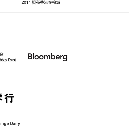
試過冰
2015
愛這片綠
2014 照亮香港在檳城
的20個
【藝穗會
第二次
舞蹈家 -
誠意聘
【藝穗會
設計藝穗
8月2
什麼藝
【藝穗會
第一次
有關演
穗會名
號再裸
與傳奇
inge Dairy