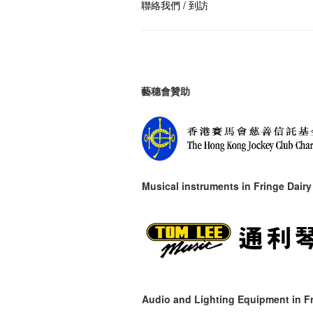
聯絡我們 / 到訪
藝穗會贊助
Musical instruments in
Fringe Dairy
Audio and Lighting Equipment in Fr