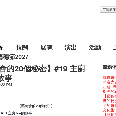
訂閱電
拉闊
展覽
演出
活動
藝穗節2027
會的20個秘密】#19 主廚
藝穗
藝穗節2
Veggie
我們的辣
WANT
的故事
Colet
格外地創
曬藝術
情詩一
藝穗會
《藝穗
We'll Su
暫停開
爵士時代
陶‧茗 
格外地創
🎃萬聖節
Notice:
新春大
藝穗會
藝穗會復
藝穗會
藝穗會
治‧翁士
2:33 PM
格外地創
WE AR
7pm*
注意:
藝穗會室
TEE
聖誕平
儀式
WANTE
Aftersh
Fringe 
Photo c
處將於2
Odyss
【德國
爵士樂
爵士時代
JAZZ A
Sony C
招聘
Susie
【藝穗會
The Vau
價 🍯 
WANTE
爵士時代
爵士時
the Fri
【招募
員、劇
世的秘
Feste x
玉露篇
票房櫃
藝穗會
JAZZ AG
availabl
「創作
具創造
全新會
藝穗好
✈ 數量
【藝穗會的20個秘密】
那位女
This S
Discoun
– 31, 2
對待，
暖又迷
文化生
藝穗會4
煎茶篇
走向自
對@藝穗
Wanted! 
煥然一
【當昌
#19 主廚Joe的故事
舞台上
【藝穗會
藝術作
✈數量