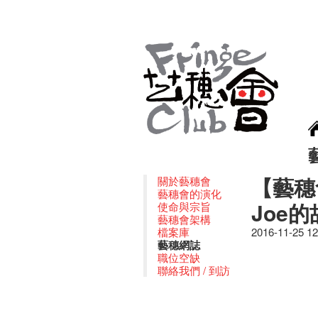
【藝穗
關於藝穗會
藝穗會的演化
Joe
使命與宗旨
藝穗會架構
檔案庫
2016-11-25 1
藝穗網誌
職位空缺
聯絡我們 / 到訪