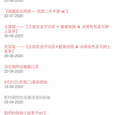
03-08-2020
藝穗會室樂系列: Opera Odyssey | 藝穗會 x 香港大歌劇院
【德國原生蜂蜜 — 買第二件半價 🍯 】
04-07-2023
22-07-2020
The Vault Cafe is now OPEN! Feste x Fringe Pop-Up
玉露篇 ——【京都直送宇治茶 ✈ 數量有限 🍵 冰庫有售及可網
Collaboration
上落單】
20-09-2022
30-06-2020
藝穗好物
煎茶篇 ——【京都直送宇治茶✈數量有限 🍵 冰庫有售及可網上
09-06-2022
落單】
29-06-2020
藝穗會40週年展覽 — 回憶及藝術作品徵集
13-01-2022
演出期間須佩戴口罩
22-06-2020
古宅裏的下午茶
14-12-2021
4月21日(星期二)重新開放
16-04-2020
古宅裡的下午茶 - 初沖
09-07-2021
暫時關閉作深層清潔和靜修
03-04-2020
奶庫推出日式午餐
05-03-2021
我們的辣椒小故事 Part 2