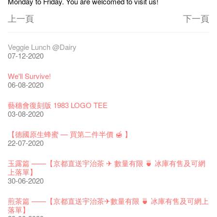
Monday to Friday. You are welcomed to visit us!
上一頁
下一頁
藝穗節2026
Veggie Lunch @Dairy
11-12-2025
07-12-2020
《藝穗節2025》記者招待會
We'll Survive!
30-12-2024
06-08-2020
藝穗會揭開新篇章
藝穗會復刻版 1983 LOGO TEE
28-12-2023
03-08-2020
藝穗會室樂系列: Opera Odyssey | 藝穗會 x 香港大歌劇院
【德國原生蜂蜜 — 買第二件半價 🍯 】
04-07-2023
22-07-2020
The Vault Cafe is now OPEN! Feste x Fringe Pop-Up
玉露篇 ——【京都直送宇治茶 ✈ 數量有限 🍵 冰庫有售及可網
Collaboration
上落單】
20-09-2022
30-06-2020
藝穗好物
煎茶篇 ——【京都直送宇治茶✈數量有限 🍵 冰庫有售及可網上
09-06-2022
落單】