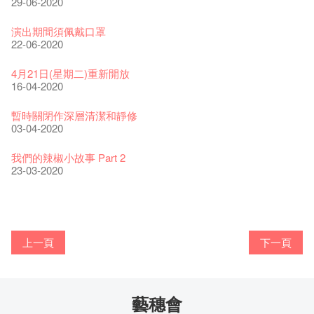
29-06-2020
藝穗會40週年展覽 — 回憶及藝術作品徵集
13-01-2022
演出期間須佩戴口罩
22-06-2020
古宅裏的下午茶
14-12-2021
4月21日(星期二)重新開放
16-04-2020
古宅裡的下午茶 - 初沖
09-07-2021
暫時關閉作深層清潔和靜修
03-04-2020
奶庫推出日式午餐
05-03-2021
我們的辣椒小故事 Part 2
23-03-2020
我們的辣椒小故事 Part 1
WANTED
Colette現已重開
格外地創 : 藝穗會的故事
曬藝術@藝穗會
情詩一首
藝穗會仝人敬賀各位：丁酉年新春大吉！🍊
【藝穗會的20個秘密】#16 排氣管表演特技
【藝穗會的20個秘密】#08 為什麼藝穗會的藝術酒吧名為
17-03-2020
第二場藝穗會導賞員工作坊完成！
23-05-2019
「與傳奇赤裸對話」KJ Tee
19-12-2018
不平淡想平淡的藝術家 - David Fung
22-03-2018
Pepe-san的貓咪藝術節
01-11-2017
「百變素食」- Colette's 自助素食午餐
24-07-2017
山外山開幕！
24-01-2017
藝穗會—星期日的好去處!
16-11-2016
新年新景象:D
Colette’s?
與冰冰、Benny一起品嚐咖啡！
26-09-2016
冰​窖之Pasta再次登場！
08-07-2016
藝術家沙龍 — 洪志侖 (韓國)
22-02-2016
攝影廊變身Colette's Bar 12:00-00:00
27-11-2015
18-05-2015
11-03-2015
03-02-2015
06-01-2015
上一頁
下一頁
19-10-2016
10-12-2014
24-11-2014
29-10-2014
17-02-2014
暫停開放至二月二日
爵士時代II 大派對：塵世樂園
陶‧茗 台灣陶藝名家展 ︰ 李賢治‧翁士傑‧賴孝哲 展覽
格外地創 : 藝穗會的故事
🎃萬聖節 · 藝穗會 · 有啲野
Notice: *MICFR tonight at 7pm*
注意: 設於藝穗會之快達票售票處將於2017年1月14日(六)後結
【藝穗會的20個秘密】#15 靠窗外路燈照明的表演
28-01-2020
藝穗會的20個秘密：第二個秘密係。。。。。。
15-04-2019
"Enjoy Life" KJ | 23.07.2016 赤裸對話
18-12-2018
Listen Up! 的主辦人 - Koya Hizakasu
20-03-2018
2015-16 藝術場地資助計劃
26-10-2017
五月方圓展覽 - 快樂佈展日！
23-07-2017
山外山展覽要開幕了！
束營運
要吃一口嗎？
11-11-2016
十築香港 — 投藝穗會一票吧！
10月15日嘅Fringe Tour反應非常踴躍呀！多謝大家支持！
BHA 15 for 15+ Architecture Exhibition記招盛況空前！
22-09-2016
十年，一瞬……
29-06-2016
冰窖今天起有all-day breakfasts了!
19-02-2016
Colette's (2014年1月20日隆重開幕)
09-11-2015
15-05-2015
10-03-2015
28-12-2016
29-01-2015
02-01-2015
17-10-2016
09-12-2014
22-11-2014
02-09-2014
20-01-2014
藝穗會仝人・鼠年共勉
藝穗會大樓復修工程完成慶祝儀式
WANTED!
格外地創 : 藝穗會的故事
WE ARE RECRUITING!
Photo credit: John Fung
藝穗會
【藝穗會的20個秘密】#14 第一位看更
24-01-2020
藝穗會的20個秘密！？第一個秘密就係。。。。。。
11-04-2019
取得了前所未有的成功，票房售罄，還獲得了極具聲望的霍斯
04-09-2018
客席策展人 - Martin Fung
19-03-2018
百年未逢藝穗驚⼈夜
19-10-2017
兩位藝術家Joe & Jimmy櫥窗上的新作！
14-07-2017
Floating in the Wind by Lau Hok Shing, Hanison @ Double
【藝穗會的聖誕禮"密"】#2 前世的秘密
「在藝穗會演奏，讓我首次以音樂家的身份充分表達自己。」
10-11-2016
Bay在冰窖呢