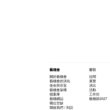
藝穗會
節目
關於藝穗會
拉闊
藝穗會的演化
展覽
使命與宗旨
演出
藝穗會架構
活動
檔案庫
工作坊
藝穗網誌
藝穗節2027
職位空缺
聯絡我們 / 到訪