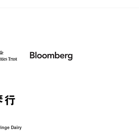
聘請:
藝穗會的
【藝穗會
設計藝穗
8月2
''Happin
多級樓
什麼藝
【藝穗會
第一次
place, b
有關演
穗會名
號再裸
but thi
與傳奇
inge Dairy