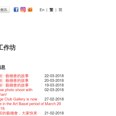
En
|
繁
|
简
子會訊
工作坊
消息
026
11-12-2025
 Lunch @Dairy
07-12-2020
椒小故事 Part 1
17-03-2020
ED
23-05-2019
te現已重開
19-12-2018
 : 藝穗會的故事
22-03-2018
節2025》記者招待會
30-12-2024
rvive!
06-08-2020
放至二月二日
28-01-2020
II 大派對：塵世樂園
15-04-2019
台灣陶藝名家展 ︰ 李賢
18-12-2018
 : 藝穗會的故事
20-03-2018
揭開新篇章
28-12-2023
刻版 1983 LOGO
03-08-2020
仝人・鼠年共勉
24-01-2020
大樓復修工程完成慶祝
11-04-2019
傑‧賴孝哲 展覽
 : 藝穗會的故事
19-03-2018
樂系列: Opera
04-07-2023
安，新年快樂！
24-12-2019
D!
04-09-2018
ow photo shoot with
02-03-2018
ey | 藝穗會 x 香港大歌劇院
原生蜂蜜 — 買第二件半
22-07-2020
教材套
30-11-2019
II 大派對：塵世樂園
09-04-2019
GE Party @ The Fringe
24-08-2018
han!
lt Cafe is now OPEN!
20-09-2022
】
D!
17-09-2019
II 大派對：塵世樂園
01-04-2019
代大派對@藝穗會
21-08-2018
nge Club Gallery is now
27-02-2018
 Fringe Pop-Up Collaboration
 ——【京都直送宇治茶
30-06-2020
檯的拆除
13-08-2019
 x 香港法國文化協會
25-03-2019
E Party - Blind Bird
07-08-2018
e in the Art Basel period of March 29
物
09-06-2022
有限 🍵 冰庫有售及可網上落單】
士走了
02-07-2019
31-07-2019
ide of Paradise 爵士大派
11-03-2019
t!
018.
0週年展覽 — 回憶及
13-01-2022
 ——【京都直送宇治茶
29-06-2020
由
17-06-2019
會 – 盲鳥優惠！
Full time or Part time
03-05-2018
新的藝穗會，大家快來
21-02-2018
品徵集
有限 🍵 冰庫有售及可網上落單】