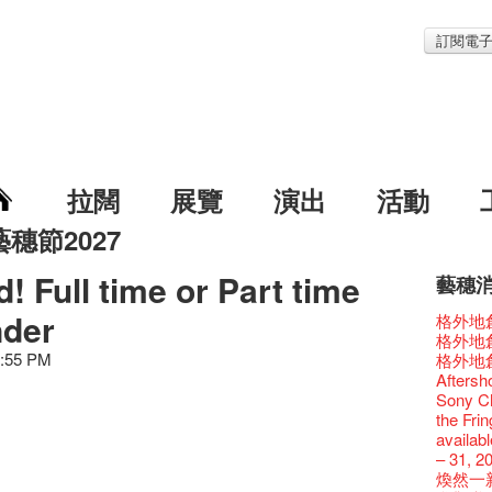
訂閱電
拉闊
展覽
演出
活動
藝穗節2027
! Full time or Part time
藝穗
藝穗節2
Veggie
我們的辣
WANT
nder
Colet
格外地創
《藝穗
We'll Su
暫停開
爵士時代
陶‧茗 
格外地創
藝穗會
藝穗會復
藝穗會
藝穗會
治‧翁士
3:55 PM
格外地創
藝穗會室
TEE
聖誕平
儀式
WANTE
Aftersh
Odyss
【德國
爵士樂
爵士時代
JAZZ A
Sony C
The Vau
價 🍯 
WANTE
爵士時代
爵士時
the Fri
Feste x
玉露篇
票房櫃
藝穗會
JAZZ AG
availabl
藝穗好
✈ 數量
那位女
This S
Discoun
– 31, 2
藝穗會4
煎茶篇
走向自
對@藝穗
Wanted! 
煥然一
藝術作
✈數量