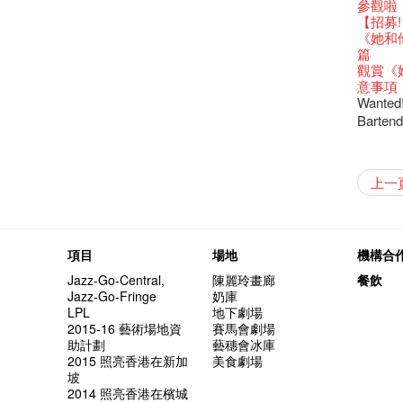
還未太
Bartend
參觀啦
古宅裏
演出期
新年快樂
【藝穗五月
【招募
古宅裡的
4月21
青菜沙律
WANT
《她和
奶庫推
暫時關
Pop-up
篇
我們的辣
觀賞《
意事項
Wanted! 
Barten
曬藝術
情詩一
藝穗會
【藝穗會
【藝穗會
第二場
「與傳奇
不平淡想
Pepe
🎃萬聖節
「百變素食
Notice:
山外山
新春大
藝穗會
氣管表
新年新
什麼藝穗
與冰冰、
成！
冰​窖之
"Enjoy 
藝術家沙
Fung
攝影廊變身
2015
WE AR
素食午
7pm*
山外山
注意:
要吃一
上一
【藝穗會
十築香
10月15
啡！
藝穗會
十年，
裸對話
冰窖今天起
Listen
12:00-0
百年未
Fringe 
五月方
Photo c
Floatin
處將於2
「在藝
窗外路
Bay在
常踴躍
BHA 15 
密係。
「好想藝術
取得了
breakf
Hizaka
Colet
藝穗會
招聘
兩位藝術
Susie
Hok Shi
【藝穗會
音樂家
【藝穗會
Step Up
【藝穗會
Exhib
藝穗會
A cappe
售罄，
加入我
客席策展人
開幕)
2015
【招募
上的新
員、劇
「山外
世的秘
正
一位看
小交響樂
牛奶公
Secret
秘密就
首席釀酒師 
名。
得獎者
"Thank y
下午茶
「創作
Benn
具創造
個展開
全新會
東南亞
【藝穗會
餐:D
【藝穗會
來跟P
藝穗會
Circa 
「給他國
「照亮
項目
場地
機構合
these m
Arts Adm
對待，
術》訪
暖又迷
笑翻天
文化生
劉智倫
斯的詩
找到自
登登登
食得健康 
計劃」
鞦韆上
劇做出
UP有獎
years.."
Comedi
【當昌
Macb
舞台上
Glor
【藝穗會
理妥善
Jazz-Go-Central,
陳麗玲畫廊
餐飲
【藝穗會
謝謝您的
啦！
冰窖變身
的準導
欸，她
墨爾本
The Fri
三隻手的
RTHK's
藝穗會
藝術家
Colette
多姿多
麼是最
「鬧市
Jazz-Go-Fringe
奶庫
根在藝
榮獲「
👏🏻F
Being F
願望🎊
《蛻變
2016年
support
2月5日
喜氣洋
Metrop
北烈風
drinks 
「你是
【藝穗會
「美人
LPL
地下劇場
Japan x
獎
🎈
Fringe 
一連四次的
膽，舞
在攝影
Spotlig
*Col
普世歡
掛起乙
藝穗會
「一睡
🕵【
方！」
2015-16 藝術場地資
賽馬會劇場
Ring-O'
“Artists
🕵【
冰窖午
且結束
忙裡偷
品味藝
藝穗會
公開招聘
八周年 
Photogr
一分鐘
藝術家
【藝穗會
Benefi
助計劃
藝穗會冰庫
👻 Hal
fringe 
【藝穗會
想知道
諗好今
工作假
暫停開
Fringe 
熱情滿
藝術公社
Elaine L
們一生
跟大家
廚Joe
會@畫
2015 照亮香港在新加
美食劇場
會的20個
與義工
+ Peop
實習生
未？一於黎
探索「
藝穗默劇
你能告
圖利古
次會議
Benn
Sold Ou
Gloria 
【藝穗會
Colett
坡
👻 Hal
第三場
藝穗會
Lee
演
風欲靜
試過冰
2015
C.J.Hen
食午餐
愛這片綠
2014 照亮香港在檳城
的20個
【藝穗會
第二次
舞蹈家 -
誠意聘