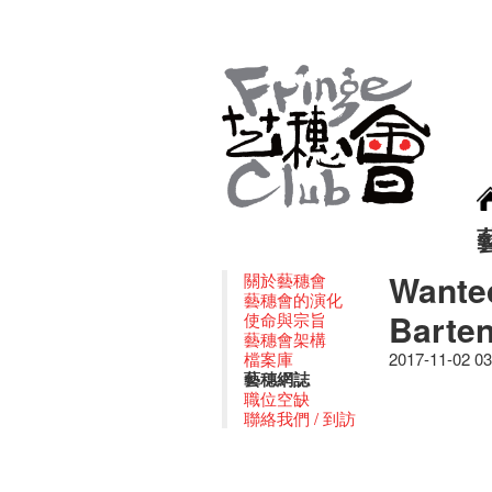
Wanted
關於藝穗會
藝穗會的演化
Barte
使命與宗旨
藝穗會架構
檔案庫
2017-11-02 0
藝穗網誌
職位空缺
聯絡我們 / 到訪