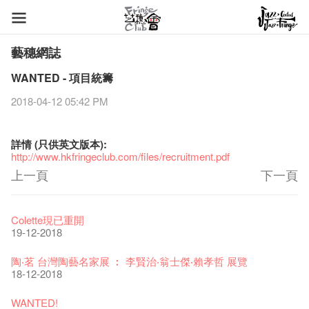
藝穗網誌
WANTED - 項目統籌
2018-04-12 05:42 PM
詳​情 (​只​供​​英​文​版​本):
http://www.hkfringeclub.com/files/recruitment.pdf
上一頁
下一頁
藝穗節2026
Veggie Lunch @Dairy
我們的辣椒小故事 Part 1
WANTED
Colette現已重開
11-12-2025
07-12-2020
17-03-2020
23-05-2019
19-12-2018
《藝穗節2025》記者招待會
We'll Survive!
暫停開放至二月二日
爵士時代II 大派對：塵世樂園
陶‧茗 台灣陶藝名家展 ︰ 李賢治‧翁士傑‧賴孝哲 展覽
30-12-2024
06-08-2020
28-01-2020
15-04-2019
18-12-2018
藝穗會揭開新篇章
藝穗會復刻版 1983 LOGO TEE
藝穗會仝人・鼠年共勉
藝穗會大樓復修工程完成慶祝儀式
WANTED!