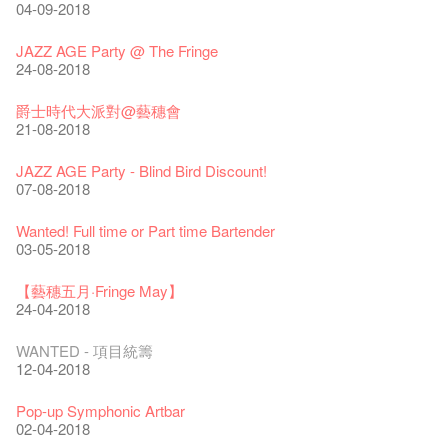
28-12-2023
03-08-2020
24-01-2020
11-04-2019
04-09-2018
藝穗會室樂系列: Opera Odyssey | 藝穗會 x 香港大歌劇院
【德國原生蜂蜜 — 買第二件半價 🍯 】
聖誕平安，新年快樂！
爵士時代II 大派對：塵世樂園
JAZZ AGE Party @ The Fringe
04-07-2023
22-07-2020
24-12-2019
09-04-2019
24-08-2018
The Vault Cafe is now OPEN! Feste x Fringe Pop-Up
玉露篇 ——【京都直送宇治茶 ✈ 數量有限 🍵 冰庫有售及可網
爵士樂教材套
爵士時代II 大派對：塵世樂園
爵士時代大派對@藝穗會
Collaboration
上落單】
30-11-2019
01-04-2019
21-08-2018
20-09-2022
30-06-2020
WANTED!
藝穗會 x 香港法國文化協會
JAZZ AGE Party - Blind Bird Discount!
藝穗好物
煎茶篇 ——【京都直送宇治茶✈數量有限 🍵 冰庫有售及可網上
17-09-2019
25-03-2019
07-08-2018
09-06-2022
落單】
29-06-2020
票房櫃檯的拆除
This Side of Paradise 爵士大派對@藝穗會 – 盲鳥優惠！
Wanted! Full time or Part time Bartender
藝穗會40週年展覽 — 回憶及藝術作品徵集
13-08-2019
11-03-2019
03-05-2018
13-01-2022
演出期間須佩戴口罩
22-06-2020
31-07-2019
還未太遲
【藝穗五月·Fringe May】
古宅裏的下午茶
13-02-2019
24-04-2018
14-12-2021
4月21日(星期二)重新開放
那位女士走了
16-04-2020
02-07-2019
新年快樂 | 農曆新年開放時間
WANTED - 項目統籌
古宅裡的下午茶 - 初沖
04-02-2019
12-04-2018
09-07-2021
暫時關閉作深層清潔和靜修
走向自由
03-04-2020
17-06-2019
青菜沙律 - 也斯
Pop-up Symphonic Artbar
奶庫推出日式午餐
23-01-2019
02-04-2018
05-03-2021
我們的辣椒小故事 Part 2