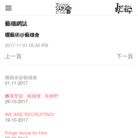
藝穗網誌
曬藝術@藝穗會
2017-11-01 05:45 PM
上一頁
下一頁
藝穗節2026
Veggie Lunch @Dairy
我們的辣椒小故事 Part 1
WANTED
Colette現已重開
格外地創 : 藝穗會的故事
曬藝術@藝穗會
11-12-2025
07-12-2020
17-03-2020
23-05-2019
19-12-2018
22-03-2018
01-11-2017
《藝穗節2025》記者招待會
We'll Survive!
暫停開放至二月二日
爵士時代II 大派對：塵世樂園
陶‧茗 台灣陶藝名家展 ︰ 李賢治‧翁士傑‧賴孝哲 展覽
格外地創 : 藝穗會的故事
🎃萬聖節 · 藝穗會 · 有啲野
30-12-2024
06-08-2020
28-01-2020
15-04-2019
18-12-2018
20-03-2018
26-10-2017
藝穗會揭開新篇章
藝穗會復刻版 1983 LOGO TEE
藝穗會仝人・鼠年共勉
藝穗會大樓復修工程完成慶祝儀式
WANTED!
格外地創 : 藝穗會的故事
WE ARE RECRUITING!
28-12-2023
03-08-2020
24-01-2020
11-04-2019
04-09-2018
19-03-2018
19-10-2017
藝穗會室樂系列: Opera Odyssey | 藝穗會 x 香港大歌劇院
【德國原生蜂蜜 — 買第二件半價 🍯 】
聖誕平安，新年快樂！
爵士時代II 大派對：塵世樂園
JAZZ AGE Party @ The Fringe
Aftershow photo shoot with Sony Chan!
Fringe Venue for Hire
04-07-2023
22-07-2020
24-12-2019
09-04-2019
24-08-2018
02-03-2018