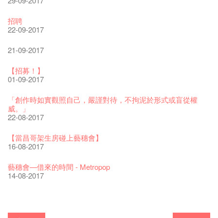
29-09-2017
The Vault Cafe is now OPEN! Feste x Fringe Pop-Up
玉露篇 ——【京都直送宇治茶 ✈ 數量有限 🍵 冰庫有售及可網
爵士樂教材套
爵士時代II 大派對：塵世樂園
爵士時代大派對@藝穗會
the Fringe Club Gallery is now available in the Art Basel period
招聘
Collaboration
上落單】
30-11-2019
01-04-2019
21-08-2018
of March 29 – 31, 2018.
22-09-2017
20-09-2022
30-06-2020
27-02-2018
WANTED!
藝穗會 x 香港法國文化協會
JAZZ AGE Party - Blind Bird Discount!
21-09-2017
藝穗好物
煎茶篇 ——【京都直送宇治茶✈數量有限 🍵 冰庫有售及可網上
17-09-2019
25-03-2019
07-08-2018
煥然一新的藝穗會，大家快來參觀啦！
09-06-2022
落單】
21-02-2018
【招募！】
29-06-2020
票房櫃檯的拆除
This Side of Paradise 爵士大派對@藝穗會 – 盲鳥優惠！
Wanted! Full time or Part time Bartender
01-09-2017
藝穗會40週年展覽 — 回憶及藝術作品徵集
13-08-2019
11-03-2019
03-05-2018
【招募!】藝穗會導賞員
13-01-2022
演出期間須佩戴口罩
12-01-2018
「創作時如實觀照自己，嚴謹對待，不拘泥於形式或盲從權
22-06-2020
31-07-2019
還未太遲
【藝穗五月·Fringe May】
威。」
古宅裏的下午茶
13-02-2019
24-04-2018
《她和他的時間之流》- 現場篇
22-08-2017
14-12-2021
4月21日(星期二)重新開放
那位女士走了
26-11-2017
16-04-2020
02-07-2019
新年快樂 | 農曆新年開放時間
WANTED - 項目統籌
【當昌哥架生房碰上藝穗會】
古宅裡的下午茶 - 初沖
04-02-2019
12-04-2018
觀賞《她和他的時間之流》注意事項
16-08-2017
09-07-2021
暫時關閉作深層清潔和靜修
走向自由
24-11-2017
03-04-2020
17-06-2019
青菜沙律 - 也斯
Pop-up Symphonic Artbar
藝穗會—借來的時間 - Metropop
奶庫推出日式午餐
23-01-2019
02-04-2018
Wanted! Full time or Part time Bartender
14-08-2017
05-03-2021
我們的辣椒小故事 Part 2
02-11-2017
23-03-2020
情詩一首
藝穗會仝人敬賀各位：丁酉年新春大吉！🍊
【藝穗會的20個秘密】#16 排氣管表演特技
【藝穗會的20個秘密】#08 為什麼藝穗會的藝術酒吧名為
第二場藝穗會導賞員工作坊完成！
「與傳奇赤裸對話」KJ Tee
不平淡想平淡的藝術家 - David Fung
Pepe-san的貓咪藝術節
「百變素食」- Colette's 自助素食午餐
24-07-2017
山外山開幕！
24-01-2017
藝穗會—星期日的好去處!
16-11-2016
新年新景象:D
Colette’s?
與冰冰、Benny一起品嚐咖啡！
26-09-2016
冰​窖之Pasta再次登場！
08-07-2016
藝術家沙龍 — 洪志侖 (韓國)
22-02-2016
攝影廊變身Colette's Bar 12:00-00:00
27-11-2015
18-05-2015