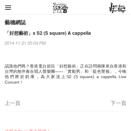
藝穗網誌
「好想藝術」x S2 (S square) A cappella
2014-11-21 05:04 PM
認識他們嗎？香港電台節目「好想藝術」正在訪問兩隊來自香港和
台灣的無伴奏合唱人聲樂團——「實動男」和「藍色警報」，今晚
他們將於奶庫，為大家送上
2
S
(S square) a cappella Live
！
Concert
上一頁
下一頁
藝穗節2026
Veggie Lunch @Dairy
我們的辣椒小故事 Part 1
WANTED
Colette現已重開
格外地創 : 藝穗會的故事
曬藝術@藝穗會
情詩一首
藝穗會仝人敬賀各位：丁酉年新春大吉！🍊
11-12-2025
【藝穗會的20個秘密】#16 排氣管表演特技
07-12-2020
【藝穗會的20個秘密】#08 為什麼藝穗會的藝術酒吧名為
17-03-2020
第二場藝穗會導賞員工作坊完成！
23-05-2019
「與傳奇赤裸對話」KJ Tee
19-12-2018
不平淡想平淡的藝術家 - David Fung
22-03-2018
Pepe-san的貓咪藝術節
01-11-2017
「百變素食」- Colette's 自助素食午餐
24-07-2017
山外山開幕！
24-01-2017
藝穗會—星期日的好去處!
16-11-2016
新年新景象:D
Colette’s?
與冰冰、Benny一起品嚐咖啡！