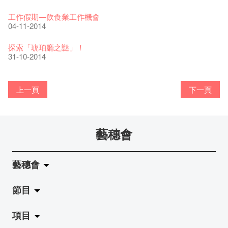
WANTED - 項目統籌
21-03-2017
13-02-2015
13-01-2015
【當昌哥架生房碰上藝穗會】
27-10-2016
03-10-2016
第二次的赤裸對話終於裸完， 8月20號再裸過！到時見。
古宅裡的下午茶 - 初沖
04-01-2016
04-02-2019
12-04-2018
觀賞《她和他的時間之流》注意事項
16-08-2017
【藝穗會的20個秘密】 #18 素食午餐的歷史由來
09-08-2016
09-07-2021
“Artists in search of ghosts in fringe underground”
暫時關閉作深層清潔和靜修
想知道Joon在分享甚麼嗎？
工作假期—飲食業工作機會
藝穗默劇實驗室主席 - Owen Lee
走向自由
24-11-2017
藝術公社 x C&G x 藝穗會第一次會議
Benny和黃玉龍
聘請: 藝穗會藝術行政實習生
「一睡解千愁，夢中找自由」藝術家劉智倫@本地薑
22-11-2016
Colette's之晚餐!
【藝穗會的20個秘密】 #09 為什麼藝穗會的畫廊叫陳麗玲畫
13-12-2014
03-04-2020
【藝穗會的20個秘密】#04 誰設計藝穗會Logos?
26-11-2014
04-11-2014
01-03-2016
圖利古爾2016［無界］巡演
17-06-2019
08-06-2015
青菜沙律 - 也斯
17-03-2015
Pop-up Symphonic Artbar
07-03-2017
11-02-2015
12-01-2015
藝穗會—借來的時間 - Metropop
廊？
30-09-2016
第一次的赤裸終於裸完， 8月6號再裸過！到時見。
奶庫推出日式午餐
28-12-2015
23-01-2019
02-04-2018
Wanted! Full time or Part time Bartender
14-08-2017
24-10-2016
藝穗會的20個秘密】#17 有幾多級樓梯？
25-07-2016
05-03-2021
與義工初會！
我們的辣椒小故事 Part 2
實習生們畢業了！
探索「琥珀廳之謎」！
舞蹈家 - Andy Wong
02-11-2017
試過冰窖的新menu了嗎？
2015-2016 藝術場地資助計劃
''Happiness, not in another place, but in this place; not for
跟大家介紹中大的實習生Gloria and Anthony!
18-11-2016
愛這片綠!
11-12-2014
23-03-2020
【藝穗會的20個秘密】#03 藝穗會名字的由來
25-11-2014
31-10-2014
25-02-2016
風欲靜－杜可風X許靜聯展
20-05-2015
17-03-2015
another hour, but this hour." Walt Whitma
05-02-2015
08-01-2015
有關演出取消
28-09-2016
與傳奇的赤裸對話 – 記得失憶
18-12-2015
21-02-2017
21-10-2016
20-07-2016
藝術家沙龍 — 洪志侖 (韓國)
攝影廊變身Colette's Bar 12:00-00:00
上一頁
下一頁
29-10-2014
17-02-2014
冰窖今天起有all-day breakfasts了!
Colette's (2014年1月20日隆重開幕)
02-09-2014
20-01-2014
藝穗會
加入我們吧!
19-08-2014
藝穗會
得獎者出爐了!
13-08-2014
節目
關於藝穗會
「照亮香港在檳城」之POP UP有獎問答遊戲!
項目
05-08-2014
藝穗會的演化
拉闊