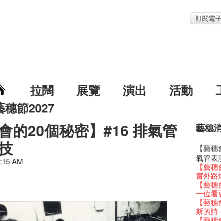
訂閱電
拉闊
展覽
演出
活動
藝穗節2027
會的20個秘密】#16 排氣管
藝穗
藝穗節2
Veggie
我們的辣
WANT
技
Colet
格外地創
曬藝術
情詩一
藝穗會
《藝穗
【藝穗會
We'll Su
暫停開
爵士時代
陶‧茗 
格外地創
🎃萬聖節
Notice:
新春大
藝穗會
藝穗會復
氣管表
藝穗會
藝穗會
治‧翁士
1:15 AM
格外地創
WE AR
7pm*
注意:
藝穗會室
TEE
【藝穗會
聖誕平
儀式
WANTE
Aftersh
Fringe 
Photo c
處將於2
Odyss
【德國
窗外路
爵士樂
爵士時代
JAZZ A
Sony C
招聘
Susie
【藝穗會
The Vau
價 🍯 
【藝穗會
WANTE
爵士時代
爵士時
the Fri
【招募
員、劇
世的秘
Feste x
玉露篇
一位看
票房櫃
藝穗會
JAZZ AG
availabl
「創作
具創造
全新會
藝穗好
✈ 數量
【藝穗會
那位女
This S
Discoun
– 31, 2
對待，
暖又迷
文化生
藝穗會4
煎茶篇
斯的詩
走向自
對@藝穗
Wanted! 
煥然一
【當昌
舞台上
【藝穗會
藝術作
✈數量
【藝穗會