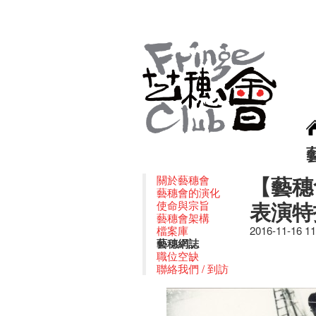
【藝穗
關於藝穗會
藝穗會的演化
表演特
使命與宗旨
藝穗會架構
檔案庫
2016-11-16 1
藝穗網誌
職位空缺
聯絡我們 / 到訪