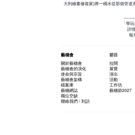
大利繪畫修復家)將一桶水從那個管道潑
-------
「學玩
詳
報
藝穗會
節目
關於藝穗會
拉闊
藝穗會的演化
展覽
使命與宗旨
演出
藝穗會架構
活動
檔案庫
工作坊
藝穗網誌
藝穗節2027
職位空缺
聯絡我們 / 到訪