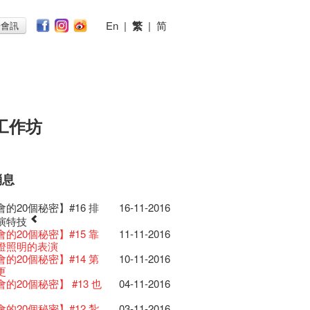
En
|
繁
|
简
子會訊
工作坊
消息
026
11-12-2025
 Lunch @Dairy
07-12-2020
椒小故事 Part 1
17-03-2020
ED
23-05-2019
te現已重開
19-12-2018
 : 藝穗會的故事
22-03-2018
@藝穗會
01-11-2017
首
24-07-2017
仝人敬賀各位：丁酉年
24-01-2017
節2025》記者招待會
的20個秘密】#16 排
30-12-2024
16-11-2016
rvive!
06-08-2020
放至二月二日
28-01-2020
II 大派對：塵世樂園
15-04-2019
台灣陶藝名家展 ︰ 李賢
18-12-2018
 : 藝穗會的故事
20-03-2018
 · 藝穗會 · 有啲野
26-10-2017
 *MICFR tonight at
23-07-2017
吉！🍊
揭開新篇章
28-12-2023
刻版 1983 LOGO
演特技
03-08-2020
仝人・鼠年共勉
24-01-2020
大樓復修工程完成慶祝
11-04-2019
傑‧賴孝哲 展覽
 : 藝穗會的故事
19-03-2018
E RECRUITING!
19-10-2017
 設於藝穗會之快達票售票
28-12-2016
樂系列: Opera
04-07-2023
的20個秘密】#15 靠
11-11-2016
安，新年快樂！
24-12-2019
D!
04-09-2018
ow photo shoot with
02-03-2018
Venue for Hire
29-09-2017
redit: John Fung
14-07-2017
017年1月14日(六)後結束營運
ey | 藝穗會 x 香港大歌劇院
原生蜂蜜 — 買第二件半
燈照明的表演
22-07-2020
教材套
30-11-2019
II 大派對：塵世樂園
09-04-2019
GE Party @ The Fringe
24-08-2018
han!
22-09-2017
 Youssef是一個諧星、演
02-06-2017
的聖誕禮"密"】#2 前
16-12-2016
lt Cafe is now OPEN!
20-09-2022
】
的20個秘密】#14 第
10-11-2016
D!
17-09-2019
II 大派對：塵世樂園
01-04-2019
代大派對@藝穗會
21-08-2018
nge Club Gallery is now
27-02-2018
！】
01-09-2017
21-09-2017
作家以及即興演出者。她通過那些極
密
 Fringe Pop-Up Collaboration
 ——【京都直送宇治茶
更
30-06-2020
檯的拆除
13-08-2019
 x 香港法國文化協會
25-03-2019
E Party - Blind Bird
07-08-2018
e in the Art Basel period of March 29
時如實觀照自己，嚴謹
22-08-2017
力和特色的喜劇演出營造出了一個溫
藉組合 - 更精彩的藝術
13-12-2016
物
09-06-2022
有限 🍵 冰庫有售及可網上落單】
的20個秘密】 #13 也
04-11-2016
士走了
02-07-2019
31-07-2019
ide of Paradise 爵士大派
11-03-2019
t!
018.
不拘泥於形式或盲從權威。」
人的美好世界，你會不由自主地愛上
活！
0週年展覽 — 回憶及
13-01-2022
 ——【京都直送宇治茶
29-06-2020
由
17-06-2019
會 – 盲鳥優惠！
Full time or Part time
03-05-2018
新的藝穗會，大家快來
21-02-2018
哥架生房碰上藝穗會】
16-08-2017
的她！
的聖誕禮"密"】#1 甚
08-12-2016
品徵集
有限 🍵 冰庫有售及可網上落單】
的20個秘密】#12 紮
03-11-2016