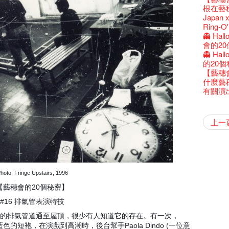
還未太
Bartend
參觀啦
藝穗會
Colette
麼是最
古宅裏
演出期
根在藝
新年快樂
【藝穗五月
【招募
Metrop
drinks 
【藝穗會
古宅裡的
4月21
Japan x
青菜沙律
WANT
《她和
藝穗會
🕵【
奶庫推
暫時關
Ring-O'
Pop-up
篇
一分鐘
【藝穗會
我們的辣
👻 Hal
觀賞《
們一生
廚Joe
會的20個
意事項
Sold Ou
【藝穗會
👻 Hal
Wanted! 
C.J.Hen
食午餐
的20個
Bartend
聘請:
藝穗會的
【藝穗會
''Happin
多級樓
什麼藝
place, b
有關演
but thi
【藝穗會
第二場
「與傳奇
不平淡想
Pepe
「百變素食
山外山
藝穗會
新年新
什麼藝穗
與冰冰、
成！
冰​窖之
"Enjoy 
藝術家沙
Fung
攝影廊變身
2015
素食午
山外山
要吃一
上一
十築香
10月15
啡！
藝穗會
十年，
裸對話
冰窖今天起
Listen
12:00-0
百年未
五月方
Floatin
「在藝
Bay在
常踴躍
BHA 15 
密係。
「好想藝術
取得了
breakf
Hizaka
Colet
藝穗會
兩位藝術
Hok Shi
音樂家
Step Up
【藝穗會
Exhib
藝穗會
A cappe
售罄，
加入我
客席策展人
開幕)
2015
上的新
「山外
正
小交響樂
牛奶公
Secret
秘密就
首席釀酒師 
名。
得獎者
"Thank y
下午茶
Benn
個展開
東南亞
餐:D
【藝穗會
來跟P
藝穗會
Circa 
「給他國
「照亮
these m
Arts Adm
術》訪
笑翻天
劉智倫
找到自
登登登
食得健康 
計劃」
鞦韆上
劇做出
UP有獎
years.."
Comedi
hoto: Fringe Upstairs, 1996
Macb
Glor
理妥善
謝謝您的
啦！
冰窖變身
的準導
欸，她
墨爾本
The Fri
三隻手的
RTHK's
藝術家
多姿多
「鬧市
榮獲「
【藝穗會的20個秘密】
👏🏻F
Being F
願望🎊
《蛻變
2016年
support
2月5日
喜氣洋
北烈風
「你是
「美人
獎
🎈
Fringe 
一連四次的
膽，舞
在攝影
Spotlig
*Col
普世歡
#16 排氣管表演特技
掛起乙
「一睡
方！」
“Artists
🕵【
冰窖午
且結束
忙裡偷
品味藝
藝穗會
公開招聘
八周年 
Photogr
藝術家
Benefi
fringe 
【藝穗會
想知道
形的排氣管道通至屋頂，很少有人知道它的存在。有一次，
諗好今
工作假
暫停開
Fringe 
熱情滿
藝術公社
Elaine L
跟大家
會@畫
與義工
+ Peop
實習生
未？一於黎
探索「
藍色的短袍，在演戲到高潮時，後台幫手Paola Dindo (一位意
藝穗默劇
你能告
圖利古