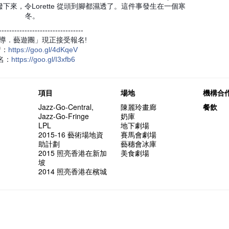
次會議
Benn
Gloria 
Colett
第三場
藝穗會
下來，令Lorette 從頭到腳都濕透了。這件事發生在一個寒
Lee
演
風欲靜
試過冰
2015
愛這片綠
【藝穗會
第二次
舞蹈家 -
誠意聘
冬。
設計藝穗
8月2
---------------------------------
【藝穗會
第一次
導．藝遊團」現正接受報名!
穗會名
號再裸
情
：
https
://goo.gl/4dKqeV
與傳奇
名
：
https
://goo.gl/I3xfb6
項目
場地
機構合
Jazz-Go-Central,
陳麗玲畫廊
餐飲
Jazz-Go-Fringe
奶庫
LPL
地下劇場
2015-16 藝術場地資
賽馬會劇場
助計劃
藝穗會冰庫
2015 照亮香港在新加
美食劇場
坡
2014 照亮香港在檳城