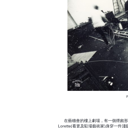
P
在藝穗會的樓上劇場，有一個煙囪
Lorette(看更及駐場藝術家)身穿一件淺