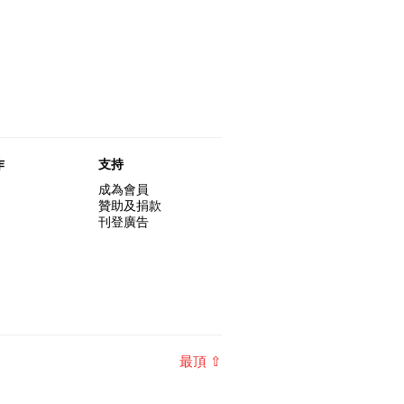
y和黃玉龍
17-03-2015
and Anthony!
e's之晚餐!
12-01-2015
導賞員工作坊精彩片段
03-10-2016
導賞員招募!
12-08-2016
－杜可風X許靜聯展
18-12-2015
窖的新menu了嗎？
20-05-2015
-2016 藝術場地資助計劃
17-03-2015
!
08-01-2015
的20個秘密】#04 誰
30-09-2016
的赤裸對話終於裸完，
09-08-2016
 Andy Wong
請
25-02-2016
01-03-2014
會Logos?
0號再裸過！到時見。
的20個秘密】#03 藝
28-09-2016
的赤裸終於裸完， 8月6
25-07-2016
字的由來
過！到時見。
的赤裸對話 – 記得失憶
20-07-2016
作
支持
成為會員
贊助及捐款
刊登廣告
最頂 ⇧