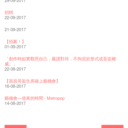
29-09-2017
The Vault Cafe is now OPEN! Feste x Fringe Pop-Up
玉露篇 ——【京都直送宇治茶 ✈ 數量有限 🍵 冰庫有售及可網
爵士樂教材套
爵士時代II 大派對：塵世樂園
爵士時代大派對@藝穗會
the Fringe Club Gallery is now available in the Art Basel period
招聘
Collaboration
上落單】
30-11-2019
01-04-2019
21-08-2018
of March 29 – 31, 2018.
22-09-2017
20-09-2022
30-06-2020
27-02-2018
WANTED!
藝穗會 x 香港法國文化協會
JAZZ AGE Party - Blind Bird Discount!
21-09-2017
藝穗好物
煎茶篇 ——【京都直送宇治茶✈數量有限 🍵 冰庫有售及可網上
17-09-2019
25-03-2019
07-08-2018
煥然一新的藝穗會，大家快來參觀啦！
09-06-2022
落單】
21-02-2018
【招募！】
29-06-2020
票房櫃檯的拆除
This Side of Paradise 爵士大派對@藝穗會 – 盲鳥優惠！
Wanted! Full time or Part time Bartender
01-09-2017
藝穗會40週年展覽 — 回憶及藝術作品徵集
13-08-2019
11-03-2019
03-05-2018
【招募!】藝穗會導賞員
13-01-2022
演出期間須佩戴口罩
12-01-2018
「創作時如實觀照自己，嚴謹對待，不拘泥於形式或盲從權
22-06-2020
31-07-2019
還未太遲
【藝穗五月·Fringe May】
威。」
古宅裏的下午茶
13-02-2019
24-04-2018
《她和他的時間之流》- 現場篇
22-08-2017
14-12-2021
4月21日(星期二)重新開放
那位女士走了
26-11-2017
16-04-2020
02-07-2019
新年快樂 | 農曆新年開放時間
WANTED - 項目統籌
【當昌哥架生房碰上藝穗會】
古宅裡的下午茶 - 初沖
04-02-2019
12-04-2018
觀賞《她和他的時間之流》注意事項
16-08-2017
09-07-2021
暫時關閉作深層清潔和靜修
走向自由
24-11-2017
03-04-2020
17-06-2019
青菜沙律 - 也斯
Pop-up Symphonic Artbar
藝穗會—借來的時間 - Metropop
奶庫推出日式午餐
23-01-2019
02-04-2018
Wanted! Full time or Part time Bartender
14-08-2017
05-03-2021
我們的辣椒小故事 Part 2
02-11-2017
23-03-2020
情詩一首
藝穗會仝人敬賀各位：丁酉年新春大吉！🍊
【藝穗會的20個秘密】#16 排氣管表演特技
【藝穗會的20個秘密】#08 為什麼藝穗會的藝術酒吧名為
第二場藝穗會導賞員工作坊完成！
「與傳奇赤裸對話」KJ Tee
不平淡想平淡的藝術家 - David Fung
Pepe-san的貓咪藝術節
「百變素食」- Colette's 自助素食午餐
24-07-2017
山外山開幕！
24-01-2017
藝穗會—星期日的好去處!
16-11-2016
新年新景象:D
Colette’s?
與冰冰、Benny一起品嚐咖啡！
26-09-2016
冰​窖之Pasta再次登場！
08-07-2016
藝術家沙龍 — 洪志侖 (韓國)
22-02-2016
攝影廊變身Colette's Bar 12:00-00:00
27-11-2015
18-05-2015