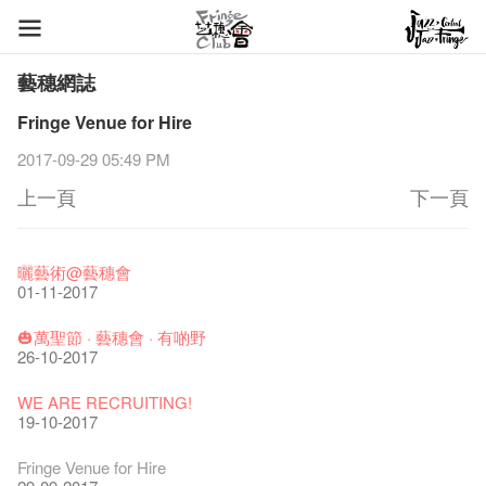
藝穗網誌
Fringe Venue for Hire
2017-09-29 05:49 PM
上一頁
下一頁
藝穗節2026
Veggie Lunch @Dairy
我們的辣椒小故事 Part 1
WANTED
Colette現已重開
格外地創 : 藝穗會的故事
曬藝術@藝穗會
11-12-2025
07-12-2020
17-03-2020
23-05-2019
19-12-2018
22-03-2018
01-11-2017
《藝穗節2025》記者招待會
We'll Survive!
暫停開放至二月二日
爵士時代II 大派對：塵世樂園
陶‧茗 台灣陶藝名家展 ︰ 李賢治‧翁士傑‧賴孝哲 展覽
格外地創 : 藝穗會的故事
🎃萬聖節 · 藝穗會 · 有啲野
30-12-2024
06-08-2020
28-01-2020
15-04-2019
18-12-2018
20-03-2018
26-10-2017
藝穗會揭開新篇章
藝穗會復刻版 1983 LOGO TEE
藝穗會仝人・鼠年共勉
藝穗會大樓復修工程完成慶祝儀式
WANTED!
格外地創 : 藝穗會的故事
WE ARE RECRUITING!
28-12-2023
03-08-2020
24-01-2020
11-04-2019
04-09-2018
19-03-2018
19-10-2017
藝穗會室樂系列: Opera Odyssey | 藝穗會 x 香港大歌劇院
【德國原生蜂蜜 — 買第二件半價 🍯 】
聖誕平安，新年快樂！
爵士時代II 大派對：塵世樂園
JAZZ AGE Party @ The Fringe
Aftershow photo shoot with Sony Chan!
Fringe Venue for Hire
04-07-2023
22-07-2020
24-12-2019
09-04-2019
24-08-2018
02-03-2018