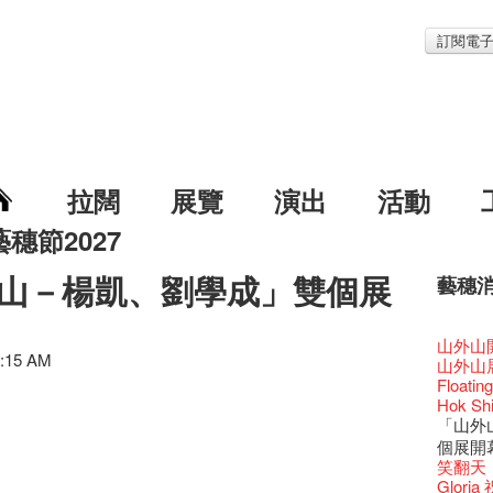
訂閱電
拉闊
展覽
演出
活動
藝穗節2027
山－楊凱、劉學成」雙個展
藝穗
藝穗節2
Veggie
我們的辣
WANT
Colet
格外地創
曬藝術
情詩一
藝穗會
《藝穗
【藝穗會
We'll Su
【藝穗會
暫停開
第二場
爵士時代
「與傳奇
陶‧茗 
不平淡想
格外地創
Pepe
🎃萬聖節
「百變素食
Notice:
山外山
新春大
藝穗會
氣管表
藝穗會復
什麼藝穗
藝穗會
成！
藝穗會
"Enjoy 
治‧翁士
Fung
0:15 AM
格外地創
2015
WE AR
素食午
7pm*
山外山
注意:
藝穗會室
【藝穗會
TEE
10月15
聖誕平
藝穗會
儀式
裸對話
WANTE
Listen
Aftersh
百年未
Fringe 
五月方
Photo c
Floatin
處將於2
Odyss
窗外路
【德國
常踴躍
爵士樂
密係。
爵士時代
取得了
JAZZ A
Hizaka
Sony C
藝穗會
招聘
兩位藝術
Susie
Hok Shi
【藝穗會
The Vau
【藝穗會
價 🍯 
【藝穗會
WANTE
藝穗會
爵士時代
售罄，
爵士時
客席策展人
the Fri
2015
【招募
上的新
員、劇
「山外
世的秘
Feste x
一位看
玉露篇
牛奶公
票房櫃
秘密就
藝穗會
名。
JAZZ AG
"Thank y
availabl
下午茶
「創作
Benn
具創造
全新會
個展開
藝穗好
【藝穗會
✈ 數量
【藝穗會
那位女
藝穗會
This S
「給他國
Discoun
these m
– 31, 2
Arts Adm
對待，
術》訪
暖又迷
文化生
笑翻天
藝穗會4
斯的詩
煎茶篇
登登登
走向自
計劃」
對@藝穗
劇做出
Wanted! 
years.."
煥然一
Comedi
【當昌
Macb
舞台上
【藝穗會
Glor
藝術作
【藝穗會
✈數量
啦！
的準導