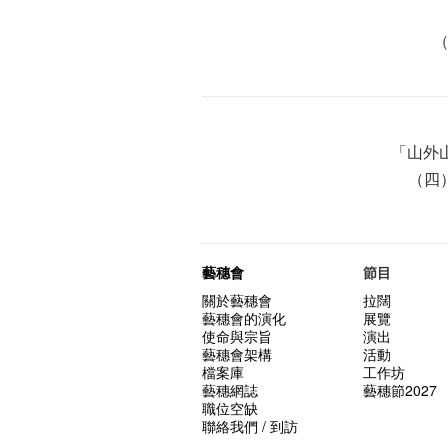
「山外
（四
藝穗會
節目
關於藝穗會
拉闊
藝穗會的演化
展覽
使命與宗旨
演出
藝穗會架構
活動
檔案庫
工作坊
藝穗網誌
藝穗節2027
職位空缺
聯絡我們 / 到訪