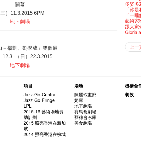
還未太
墨爾本
Bartend
三隻手的
參觀啦
RTHK's
藝穗會
藝術家
Colette
麼是最
多姿多
開幕
古宅裏
根在藝
演出期
👏🏻F
願望🎊
新年快樂
2016年
【藝穗五月
2月5日
【招募
喜氣洋
Metrop
北烈風
drinks 
【藝穗會
「你是
古宅裡的
Japan x
4月21
🎈
一連四次的
青菜沙律
在攝影
（三）
WANT
*Col
《她和
普世歡
11.3.2015
6PM
掛起乙
藝穗會
🕵【
「一睡
奶庫推
Ring-O'
暫時關
🕵【
且結束
品味藝
Pop-up
公開招聘
篇
八周年 
Photogr
一分鐘
【藝穗會
藝術家
地下劇場
👻 Hal
我們的辣
【藝穗會
諗好今
暫停開
熱情滿
觀賞《
藝術公社
Elaine L
們一生
廚Joe
跟大家
會的20個
+ Peop
未？一於黎
藝穗默劇
圖利古
意事項
次會議
Benn
Sold Ou
【藝穗會
Gloria 
👻 Hal
第三場
藝穗會
Lee
風欲靜
Wanted! 
試過冰
2015
C.J.Hen
食午餐
的20個
【藝穗會
第二次
舞蹈家 -
藝穗會
Bartend
新年新
與冰冰、
聘請:
冰​窖之
藝穗會的
藝術家沙
【藝穗會
攝影廊變身
設計藝穗
8月2
要吃一
上一
山－楊凱、劉學成」雙個展
十築香
啡！
''Happin
十年，
多級樓
冰窖今天起
什麼藝
12:00-0
【藝穗會
第一次
「在藝
Bay在
BHA 15 
place, b
「好想藝術
breakf
有關演
Colet
）
（日）
穗會名
號再裸
12.3 -
22.3.2015
音樂家
Step Up
Exhib
but thi
A cappe
加入我
開幕)
與傳奇
正
小交響樂
地下劇場
Secret
首席釀酒師 
得獎者
東南亞
餐:D
來跟P
Circa 
「照亮
劉智倫
找到自
食得健康 
鞦韆上
UP有獎
理妥善
謝謝您的
冰窖變身
欸，她
The Fri
項目
場地
機構合
「鬧市
榮獲「
Being F
《蛻變
support
「美人
獎
Fringe 
膽，舞
Jazz-Go-Central,
陳麗玲畫廊
餐飲
Spotlig
方！」
“Artists
冰窖午
忙裡偷
Jazz-Go-Fringe
奶庫
藝穗會
Benefi
fringe 
想知道
工作假
LPL
地下劇場
Fringe 
會@畫
與義工
實習生
探索「
2015-16 藝術場地資
賽馬會劇場
你能告
Colett
助計劃
藝穗會冰庫
演
愛這片綠
2015 照亮香港在新加
美食劇場
誠意聘
坡
2014 照亮香港在檳城