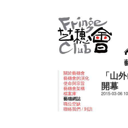
「山外
關於藝穗會
藝穗會的演化
開幕
使命與宗旨
藝穗會架構
檔案庫
2015-03-06 1
藝穗網誌
職位空缺
聯絡我們 / 到訪