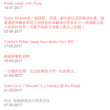
藝穗會復刻版 1983 LOGO TEE
藝穗會仝人・鼠年共勉
藝穗會大樓復修工程完成慶祝儀式
WANTED!
格外地創 : 藝穗會的故事
WE ARE RECRUITING!
Photo credit: John Fung
28-12-2023
03-08-2020
24-01-2020
11-04-2019
04-09-2018
19-03-2018
19-10-2017
14-07-2017
藝穗會室樂系列: Opera Odyssey | 藝穗會 x 香港大歌劇院
【德國原生蜂蜜 — 買第二件半價 🍯 】
聖誕平安，新年快樂！
爵士時代II 大派對：塵世樂園
JAZZ AGE Party @ The Fringe
Aftershow photo shoot with Sony Chan!
Fringe Venue for Hire
Susie Youssef是一個諧星、演員、劇作家以及即興演出者。她
04-07-2023
22-07-2020
24-12-2019
09-04-2019
24-08-2018
02-03-2018
29-09-2017
通過那些極具創造力和特色的喜劇演出營造出了一個溫暖又迷
人的美好世界，你會不由自主地愛上舞台上的她！
The Vault Cafe is now OPEN! Feste x Fringe Pop-Up
玉露篇 ——【京都直送宇治茶 ✈ 數量有限 🍵 冰庫有售及可網
爵士樂教材套
爵士時代II 大派對：塵世樂園
爵士時代大派對@藝穗會
02-06-2017
the Fringe Club Gallery is now available in the Art Basel period
招聘
Collaboration
上落單】
30-11-2019
01-04-2019
21-08-2018
of March 29 – 31, 2018.
22-09-2017
20-09-2022
30-06-2020
27-02-2018
Colette's Artbar happy hour drinks from $30
WANTED!
藝穗會 x 香港法國文化協會
JAZZ AGE Party - Blind Bird Discount!
17-05-2017
21-09-2017
藝穗好物
煎茶篇 ——【京都直送宇治茶✈數量有限 🍵 冰庫有售及可網上
17-09-2019
25-03-2019
07-08-2018
煥然一新的藝穗會，大家快來參觀啦！
09-06-2022
落單】
21-02-2018
藝穗會餐飲招聘
【招募！】
29-06-2020
票房櫃檯的拆除
This Side of Paradise 爵士大派對@藝穗會 – 盲鳥優惠！
Wanted! Full time or Part time Bartender
10-04-2017
01-09-2017
藝穗會40週年展覽 — 回憶及藝術作品徵集
13-08-2019
11-03-2019
03-05-2018
【招募!】藝穗會導賞員
13-01-2022
演出期間須佩戴口罩
12-01-2018
一分鐘的見聞，足以影響孩子們一生的看法。
「創作時如實觀照自己，嚴謹對待，不拘泥於形式或盲從權
22-06-2020
31-07-2019
還未太遲
【藝穗五月·Fringe May】
01-04-2017
威。」
古宅裏的下午茶
13-02-2019
24-04-2018
《她和他的時間之流》- 現場篇
22-08-2017
14-12-2021
4月21日(星期二)重新開放
那位女士走了
26-11-2017
Sold Out In 7 Minutes! C.J.Hendry @ the Fringe
16-04-2020
02-07-2019
新年快樂 | 農曆新年開放時間
WANTED - 項目統籌
21-03-2017
【當昌哥架生房碰上藝穗會】
古宅裡的下午茶 - 初沖
04-02-2019
12-04-2018
觀賞《她和他的時間之流》注意事項
16-08-2017
09-07-2021
暫時關閉作深層清潔和靜修
走向自由
24-11-2017
聘請: 藝穗會藝術行政實習生
03-04-2020
17-06-2019
青菜沙律 - 也斯
Pop-up Symphonic Artbar
07-03-2017
藝穗會—借來的時間 - Metropop
奶庫推出日式午餐
23-01-2019
02-04-2018
Wanted! Full time or Part time Bartender