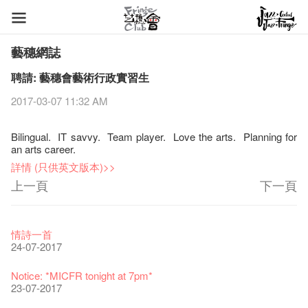
藝穗網誌
聘請: 藝穗會藝術行政實習生
2017-03-07 11:32 AM
Bilingual. IT savvy. Team player. Love the arts. Planning for
an arts career.
詳情 (只供英文版本)>>
上一頁
下一頁
藝穗節2026
Veggie Lunch @Dairy
我們的辣椒小故事 Part 1
WANTED
Colette現已重開
格外地創 : 藝穗會的故事
曬藝術@藝穗會
情詩一首
11-12-2025
07-12-2020
17-03-2020
23-05-2019
19-12-2018
22-03-2018
01-11-2017
24-07-2017
《藝穗節2025》記者招待會
We'll Survive!
暫停開放至二月二日
爵士時代II 大派對：塵世樂園
陶‧茗 台灣陶藝名家展 ︰ 李賢治‧翁士傑‧賴孝哲 展覽
格外地創 : 藝穗會的故事
🎃萬聖節 · 藝穗會 · 有啲野
Notice: *MICFR tonight at 7pm*
30-12-2024
06-08-2020
28-01-2020
15-04-2019
18-12-2018
20-03-2018
26-10-2017
23-07-2017
藝穗會揭開新篇章