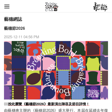
藝穗網誌
藝穗節2026
2025-12-11 04:56 PM
👉🏻
按此瀏覽《藝穗節2026》最新演出陣容及節目詳情！
由藝穗會主辦的《藝穗節2026》盛大舉行。本屆在延續去年復