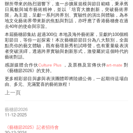
辦所帶來的熱烈迴響下，進一步擴展規模與節目範疇，秉承舊
日風貌與城市藝術精神，並以「培育大膽創新，突破藝術界
限」為主題，呈獻一系列跨界別、實驗性的演出與體驗，為本
地文化藝術界帶來新的焦點與對話，亦呼應了香港藝穗會在過
去40年的使命與宗旨。
本屆藝穗節集結 超過300位 本地及海外藝術家，呈獻約100個精
彩節目，等你一起探索！本次藝穗節節目分為八大類別，全面
點亮你的藝文體驗，既有藝壇新秀初試啼聲，也有重量級表演
者突破演繹，透過跨界實驗與創新形式，激發屬於這個時代的
藝術對話。
感謝媒體合作伙
，及票務及宣傳伙伴
對
Culture Plus
art-mate
《藝穗節2026》
的支持。
更多精彩節目與參與表演團體即將陸續公佈，一起期待這場自
由、多元、充滿驚喜的藝術旅程！
上一頁
藝穗節2026
11-12-2025
《藝穗節2025》記者招待會
30-12-2024