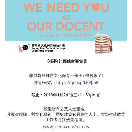
【招募!】藝穗會導賞員
想成為藝穗會文化保育一份子? 機會來了!
詳情+
報名：
https
://goo.gl/kRVJmB
截止：2018年1月24日(三) 11:59pm前
歡迎所有公眾人士報名。
具導賞經驗，對文化藝術、歷史建築有興趣的人士、大學生或教育
工作者將獲優先考慮。
www.jcchlp.com/join-us