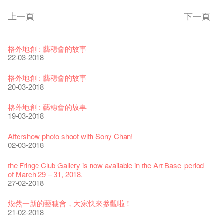
上一頁
下一頁
藝穗節2026
Veggie Lunch @Dairy
我們的辣椒小故事 Part 1
WANTED
Colette現已重開
格外地創 : 藝穗會的故事
11-12-2025
07-12-2020
17-03-2020
23-05-2019
19-12-2018
22-03-2018
《藝穗節2025》記者招待會
We'll Survive!
暫停開放至二月二日
爵士時代II 大派對：塵世樂園
陶‧茗 台灣陶藝名家展 ︰ 李賢治‧翁士傑‧賴孝哲 展覽
格外地創 : 藝穗會的故事
30-12-2024
06-08-2020
28-01-2020
15-04-2019
18-12-2018
20-03-2018
藝穗會揭開新篇章
藝穗會復刻版 1983 LOGO TEE
藝穗會仝人・鼠年共勉
藝穗會大樓復修工程完成慶祝儀式
WANTED!
格外地創 : 藝穗會的故事
28-12-2023
03-08-2020
24-01-2020
11-04-2019
04-09-2018
19-03-2018
藝穗會室樂系列: Opera Odyssey | 藝穗會 x 香港大歌劇院
【德國原生蜂蜜 — 買第二件半價 🍯 】
聖誕平安，新年快樂！
爵士時代II 大派對：塵世樂園
JAZZ AGE Party @ The Fringe
Aftershow photo shoot with Sony Chan!
04-07-2023
22-07-2020
24-12-2019
09-04-2019
24-08-2018
02-03-2018
The Vault Cafe is now OPEN! Feste x Fringe Pop-Up
玉露篇 ——【京都直送宇治茶 ✈ 數量有限 🍵 冰庫有售及可網
爵士樂教材套
爵士時代II 大派對：塵世樂園
爵士時代大派對@藝穗會
the Fringe Club Gallery is now available in the Art Basel period
Collaboration
上落單】
30-11-2019
01-04-2019
21-08-2018
of March 29 – 31, 2018.
20-09-2022
30-06-2020
27-02-2018
WANTED!
藝穗會 x 香港法國文化協會
JAZZ AGE Party - Blind Bird Discount!
藝穗好物
煎茶篇 ——【京都直送宇治茶✈數量有限 🍵 冰庫有售及可網上
17-09-2019
25-03-2019
07-08-2018
煥然一新的藝穗會，大家快來參觀啦！
09-06-2022
落單】
21-02-2018
29-06-2020