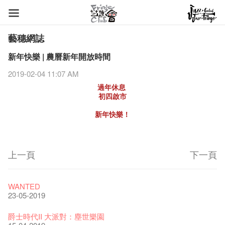
藝穗網誌
新年快樂 | 農曆新年開放時間
2019-02-04 11:07 AM
過年休息
初四啟市
新年快樂！
上一頁
下一頁
藝穗節2026
Veggie Lunch @Dairy
我們的辣椒小故事 Part 1
WANTED
11-12-2025
07-12-2020
17-03-2020
23-05-2019
《藝穗節2025》記者招待會
We'll Survive!
暫停開放至二月二日
爵士時代II 大派對：塵世樂園
30-12-2024
06-08-2020
28-01-2020