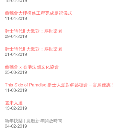
15-04-2019
藝穗會揭開新篇章
藝穗會復刻版 1983 LOGO TEE
藝穗會仝人・鼠年共勉
藝穗會大樓復修工程完成慶祝儀式
28-12-2023
03-08-2020
24-01-2020
11-04-2019
藝穗會室樂系列: Opera Odyssey | 藝穗會 x 香港大歌劇院
【德國原生蜂蜜 — 買第二件半價 🍯 】
聖誕平安，新年快樂！
爵士時代II 大派對：塵世樂園
04-07-2023
22-07-2020
24-12-2019
09-04-2019
The Vault Cafe is now OPEN! Feste x Fringe Pop-Up
玉露篇 ——【京都直送宇治茶 ✈ 數量有限 🍵 冰庫有售及可網
爵士樂教材套
爵士時代II 大派對：塵世樂園
Collaboration
上落單】
30-11-2019
01-04-2019
20-09-2022
30-06-2020
WANTED!
藝穗會 x 香港法國文化協會
藝穗好物
煎茶篇 ——【京都直送宇治茶✈數量有限 🍵 冰庫有售及可網上
17-09-2019
25-03-2019
09-06-2022
落單】
29-06-2020
票房櫃檯的拆除
This Side of Paradise 爵士大派對@藝穗會 – 盲鳥優惠！
藝穗會40週年展覽 — 回憶及藝術作品徵集
13-08-2019
11-03-2019
13-01-2022
演出期間須佩戴口罩
22-06-2020
31-07-2019
還未太遲
古宅裏的下午茶
13-02-2019
14-12-2021
4月21日(星期二)重新開放
那位女士走了
16-04-2020
02-07-2019
新年快樂 | 農曆新年開放時間
古宅裡的下午茶 - 初沖
04-02-2019
09-07-2021
暫時關閉作深層清潔和靜修
走向自由