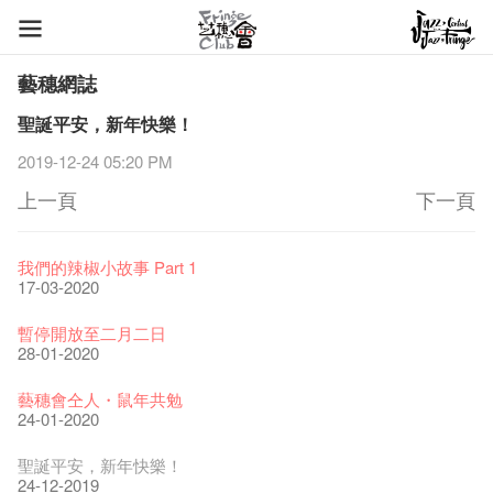
藝穗網誌
聖誕平安，新年快樂！
2019-12-24 05:20 PM
上一頁
下一頁
藝穗節2026
Veggie Lunch @Dairy
我們的辣椒小故事 Part 1
11-12-2025
07-12-2020
17-03-2020
《藝穗節2025》記者招待會
We'll Survive!
暫停開放至二月二日
30-12-2024
06-08-2020
28-01-2020
藝穗會揭開新篇章
藝穗會復刻版 1983 LOGO TEE
藝穗會仝人・鼠年共勉
28-12-2023
03-08-2020
24-01-2020
藝穗會室樂系列: Opera Odyssey | 藝穗會 x 香港大歌劇院
【德國原生蜂蜜 — 買第二件半價 🍯 】
聖誕平安，新年快樂！
04-07-2023
22-07-2020
24-12-2019