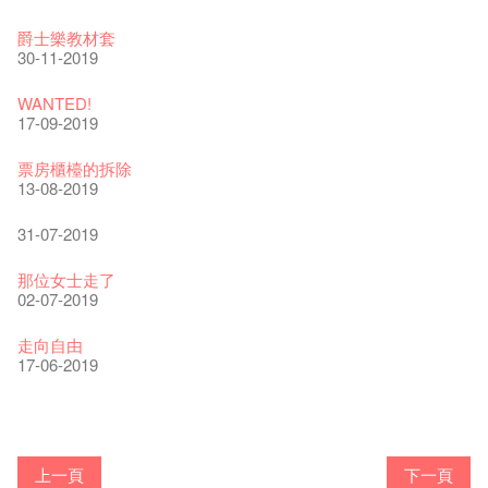
The Vault Cafe is now OPEN! Feste x Fringe Pop-Up
玉露篇 ——【京都直送宇治茶 ✈ 數量有限 🍵 冰庫有售及可網
爵士樂教材套
Collaboration
上落單】
30-11-2019
20-09-2022
30-06-2020
WANTED!
藝穗好物
煎茶篇 ——【京都直送宇治茶✈數量有限 🍵 冰庫有售及可網上
17-09-2019
09-06-2022
落單】
29-06-2020
票房櫃檯的拆除
藝穗會40週年展覽 — 回憶及藝術作品徵集
13-08-2019
13-01-2022
演出期間須佩戴口罩
22-06-2020
31-07-2019
古宅裏的下午茶
14-12-2021
4月21日(星期二)重新開放
那位女士走了
16-04-2020
02-07-2019
古宅裡的下午茶 - 初沖
09-07-2021
暫時關閉作深層清潔和靜修
走向自由
03-04-2020
17-06-2019
奶庫推出日式午餐
05-03-2021
我們的辣椒小故事 Part 2
23-03-2020
WANTED
Colette現已重開
格外地創 : 藝穗會的故事
曬藝術@藝穗會
情詩一首
藝穗會仝人敬賀各位：丁酉年新春大吉！🍊
【藝穗會的20個秘密】#16 排氣管表演特技
【藝穗會的20個秘密】#08 為什麼藝穗會的藝術酒吧名為
第二場藝穗會導賞員工作坊完成！
23-05-2019
「與傳奇赤裸對話」KJ Tee
19-12-2018
不平淡想平淡的藝術家 - David Fung
22-03-2018
Pepe-san的貓咪藝術節
01-11-2017
「百變素食」- Colette's 自助素食午餐
24-07-2017
山外山開幕！
24-01-2017
藝穗會—星期日的好去處!
16-11-2016
新年新景象:D
Colette’s?
與冰冰、Benny一起品嚐咖啡！
26-09-2016
冰​窖之Pasta再次登場！
08-07-2016
藝術家沙龍 — 洪志侖 (韓國)
22-02-2016
攝影廊變身Colette's Bar 12:00-00:00
27-11-2015
18-05-2015
11-03-2015
03-02-2015
06-01-2015
上一頁
下一頁
19-10-2016
10-12-2014
24-11-2014
29-10-2014
17-02-2014
爵士時代II 大派對：塵世樂園