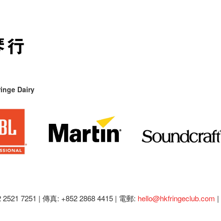
inge Dairy
2521 7251 | 傳真: +852 2868 4415 |
電郵:
hello@hkfringeclub.com
|