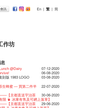
En
|
繁
|
简
子會訊
工作坊
消息
026
11-12-2025
 Lunch @Dairy
07-12-2020
節2025》記者招待會
30-12-2024
rvive!
06-08-2020
揭開新篇章
28-12-2023
刻版 1983 LOGO
03-08-2020
樂系列: Opera
04-07-2023
ey | 藝穗會 x 香港大歌劇院
原生蜂蜜 — 買第二件半
22-07-2020
lt Cafe is now OPEN!
20-09-2022
】
 Fringe Pop-Up Collaboration
 ——【京都直送宇治茶
30-06-2020
物
09-06-2022
有限 🍵 冰庫有售及可網上落單】
0週年展覽 — 回憶及
13-01-2022
 ——【京都直送宇治茶
29-06-2020
品徵集
有限 🍵 冰庫有售及可網上落單】