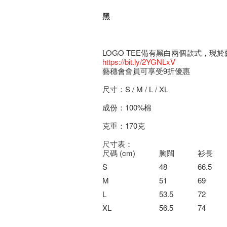
黑
LOGO TEE備有黑白兩個款式，
https://bit.ly/2YGNLxV
藝穗會會員可享受9折優惠
尺寸：S / M / L / XL
成份：100%棉
克重：170克
尺寸表：
尺碼 (cm)
胸闊
衫長
S
48
66.5
M
51
69
L
53.5
72
XL
56.5
74