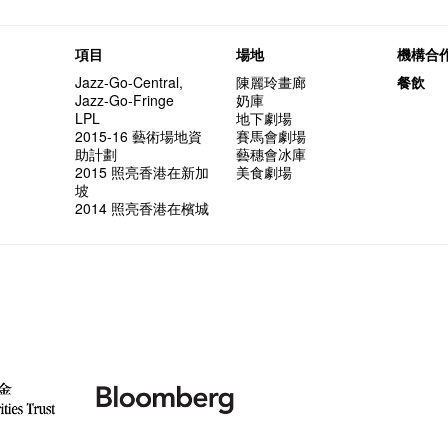
but thi
與傳奇
項目
場地
機構合
Jazz-Go-Central,
陳麗玲畫廊
餐飲
Jazz-Go-Fringe
奶庫
LPL
地下劇場
2015-16 藝術場地資
賽馬會劇場
助計劃
藝穗會冰庫
2015 照亮香港在新加
美食劇場
坡
2014 照亮香港在檳城