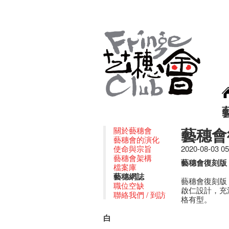
藝穗會復
關於藝穗會
藝穗會的演化
使命與宗旨
2020-08-03 0
藝穗會架構
藝穗會復刻版 19
檔案庫
藝穗網誌
藝穗會復刻版 
職位空缺
啟仁設計，充
聯絡我們 / 到訪
格有型。
白