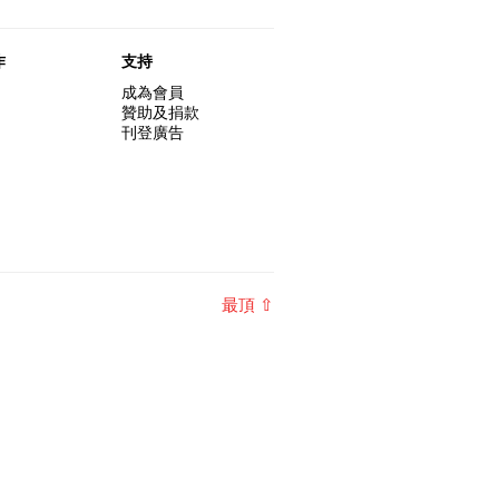
s hour." Walt Whitma
的赤裸對話 – 記得失憶
20-07-2016
作
支持
成為會員
贊助及捐款
刊登廣告
最頂 ⇧