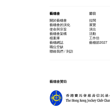
藝穗會
節目
關於藝穗會
拉闊
藝穗會的演化
展覽
使命與宗旨
演出
藝穗會架構
活動
檔案庫
工作坊
藝穗網誌
藝穗節2027
職位空缺
聯絡我們 / 到訪
藝穗會贊助