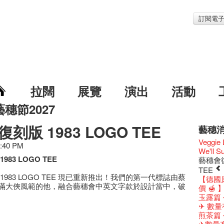
訂閱電
拉闊
展覽
演出
活動
藝穗節2027
刻版 1983 LOGO TEE
藝穗
藝穗節2
Veggie
5:40 PM
《藝穗
We'll Su
83 LOGO TEE
藝穗會
藝穗會復
藝穗會室
TEE
1983 LOGO TEE 現已重新推出！我們的第一代標誌由蔡
Odyss
【德國
滿大俠風範的他，融合藝穗會中英文字款於設計當中，破
The Vau
價 🍯 
Feste x
玉露篇
藝穗好
✈ 數量
藝穗會4
煎茶篇
藝術作
✈數量