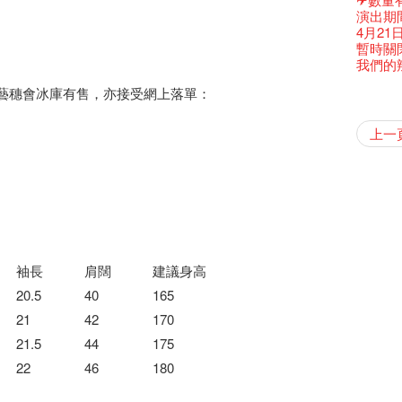
古宅裏
演出期
古宅裡的
4月21
奶庫推
暫時關
我們的辣
我們的辣
WANT
現於藝穗會冰庫有售，亦接受網上落單：
Colet
格外地創
曬藝術
情詩一
藝穗會
【藝穗會
【藝穗會
暫停開
第二場
爵士時代
「與傳奇
陶‧茗 
不平淡想
格外地創
Pepe
🎃萬聖節
「百變素食
Notice:
山外山
新春大
藝穗會
氣管表
新年新
什麼藝穗
與冰冰、
藝穗會
成！
冰​窖之
藝穗會
"Enjoy 
藝術家沙
治‧翁士
Fung
攝影廊變身
格外地創
2015
WE AR
素食午
7pm*
山外山
注意:
要吃一
上一
【藝穗會
十築香
10月15
啡！
聖誕平
藝穗會
十年，
儀式
裸對話
冰窖今天起
WANTE
Listen
12:00-0
Aftersh
百年未
Fringe 
五月方
Photo c
Floatin
處將於2
「在藝
窗外路
Bay在
常踴躍
BHA 15 
爵士樂
密係。
「好想藝術
爵士時代
取得了
breakf
JAZZ A
Hizaka
Colet
Sony C
藝穗會
招聘
兩位藝術
Susie
Hok Shi
【藝穗會
音樂家
【藝穗會
Step Up
【藝穗會
Exhib
WANTE
藝穗會
A cappe
爵士時代
售罄，
加入我
爵士時
客席策展人
開幕)
the Fri
2015
【招募
上的新
員、劇
「山外
世的秘
正
一位看
小交響樂
牛奶公
Secret
票房櫃
秘密就
首席釀酒師 
藝穗會
名。
得獎者
JAZZ AG
"Thank y
availabl
下午茶
「創作
Benn
具創造
個展開
全新會
東南亞
【藝穗會
餐:D
【藝穗會
來跟P
那位女
藝穗會
Circa 
This S
「給他國
「照亮
Discoun
these m
– 31, 2
Arts Adm
對待，
術》訪
暖又迷
笑翻天
文化生
劉智倫
斯的詩
找到自
登登登
食得健康 
走向自
計劃」
鞦韆上
對@藝穗
劇做出
UP有獎
Wanted! 
years.."
煥然一
Comedi
【當昌
Macb
舞台上
Glor
【藝穗會
理妥善
【藝穗會
謝謝您的
啦！
冰窖變身
的準導
欸，她
還未太
墨爾本
The Fri
Bartend
三隻手的
參觀啦
RTHK's
藝穗會
藝術家
Colette
多姿多
麼是最
「鬧市
根在藝
榮獲「
👏🏻F
Being F
願望🎊
《蛻變
新年快樂
2016年
support
【藝穗五月
2月5日
【招募
喜氣洋
Metrop
北烈風
drinks 
「你是
【藝穗會
「美人
Japan x
獎
🎈
Fringe 
一連四次的
膽，舞
青菜沙律
在攝影
Spotlig
袖長
肩闊
建議身高
WANT
*Col
《她和
普世歡
掛起乙
藝穗會
「一睡
🕵【
方！」
Ring-O'
“Artists
🕵【
冰窖午
且結束
忙裡偷
品味藝
藝穗會
Pop-up
公開招聘
篇
八周年 
Photogr
一分鐘
藝術家
20.5
40
165
【藝穗會
Benefi
👻 Hal
fringe 
【藝穗會
想知道
諗好今
工作假
暫停開
Fringe 
熱情滿
觀賞《
藝術公社
Elaine L
們一生
跟大家
廚Joe
會@畫
會的20個
與義工
+ Peop
實習生
未？一於黎
探索「
藝穗默劇
你能告
21
42
170
圖利古
意事項
次會議
Benn
Sold Ou
Gloria 
【藝穗會
Colett
👻 Hal
第三場
藝穗會
Lee
演
風欲靜
Wanted! 
試過冰
2015
C.J.Hen
21.5
44
175
食午餐
愛這片綠
的20個
【藝穗會
第二次
舞蹈家 -
誠意聘
Bartend
聘請:
藝穗會的
【藝穗會
設計藝穗
8月2
22
46
180
''Happin
多級樓
什麼藝
【藝穗會
第一次
place, b
有關演
穗會名
號再裸