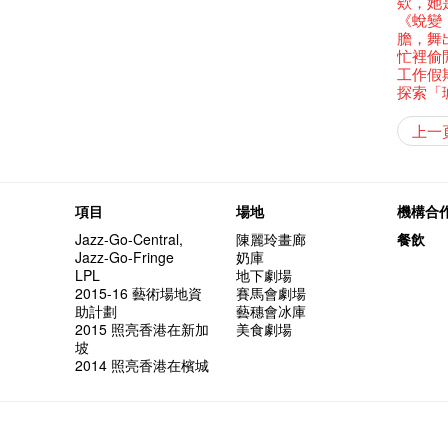
還未太
墨爾本
欸，她
Bartend
三隻手的
參觀啦
RTHK's
藝穗會
藝術家
Colette
多姿多
麼是最
「鬧市
古宅裏
根在藝
榮獲「
演出期
👏🏻F
Being F
願望🎊
新年快樂
2016年
《蛻變
【藝穗五月
2月5日
【招募
喜氣洋
Metrop
北烈風
drinks 
「你是
【藝穗會
「美人
古宅裡的
Japan x
獎
4月21
🎈
Fringe 
一連四次的
青菜沙律
在攝影
膽，舞
WANT
*Col
《她和
普世歡
掛起乙
藝穗會
「一睡
🕵【
方！」
奶庫推
Ring-O'
“Artists
暫時關
🕵【
冰窖午
且結束
品味藝
忙裡偷
Pop-up
公開招聘
篇
八周年 
Photogr
一分鐘
藝術家
【藝穗會
Benefi
👻 Hal
fringe 
我們的辣
【藝穗會
想知道
諗好今
暫停開
工作假
熱情滿
觀賞《
藝術公社
Elaine L
們一生
跟大家
廚Joe
會@畫
會的20個
與義工
+ Peop
實習生
未？一於黎
藝穗默劇
探索「
圖利古
意事項
次會議
Benn
Sold Ou
Gloria 
【藝穗會
Colett
👻 Hal
第三場
藝穗會
Lee
風欲靜
Wanted! 
試過冰
2015
C.J.Hen
食午餐
愛這片綠
藝術家沙
的20個
攝影廊變身
【藝穗會
第二次
舞蹈家 -
上一
Bartend
聘請:
藝穗會的
冰窖今天起
【藝穗會
12:00-0
設計藝穗
8月2
''Happin
多級樓
breakf
什麼藝
Colet
【藝穗會
第一次
place, b
加入我
有關演
開幕)
穗會名
號再裸
but thi
得獎者
與傳奇
「照亮
項目
場地
機構合
UP有獎
Jazz-Go-Central,
陳麗玲畫廊
餐飲
The Fri
Jazz-Go-Fringe
奶庫
support
LPL
地下劇場
Spotlig
2015-16 藝術場地資
賽馬會劇場
藝穗會
助計劃
藝穗會冰庫
Fringe 
2015 照亮香港在新加
美食劇場
你能告
坡
演
2014 照亮香港在檳城
誠意聘