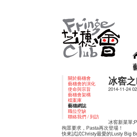
冰​窖之
關於藝穗會
藝穗會的演化
使命與宗旨
2014-11-24 0
藝穗會架構
檔案庫
藝穗網誌
職位空缺
聯絡我們 / 到訪
冰​窖​新​菜​單​
;
徇眾要求，
再次登場！
Pasta
快來試試
最愛的
Christy
Lusty Big B