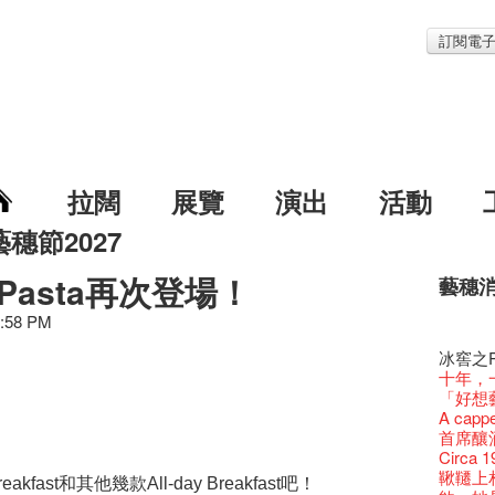
訂閱電
拉闊
展覽
演出
活動
藝穗節2027
Pasta再次登場！
藝穗
藝穗節2
Veggie
我們的辣
WANT
Colet
2:58 PM
格外地創
曬藝術
情詩一
藝穗會
《藝穗
【藝穗會
We'll Su
【藝穗會
暫停開
第二場
爵士時代
「與傳奇
陶‧茗 
不平淡想
格外地創
Pepe
🎃萬聖節
「百變素食
Notice:
山外山
新春大
藝穗會
藝穗會
氣管表
新年新
藝穗會復
什麼藝穗
與冰冰、
藝穗會
成！
藝穗會
"Enjoy 
冰​窖之
治‧翁士
Fung
格外地創
2015
WE AR
素食午
7pm*
山外山
注意:
要吃一
藝穗會室
【藝穗會
十築香
TEE
10月15
啡！
聖誕平
藝穗會
儀式
裸對話
十年，
WANTE
Listen
Aftersh
百年未
Fringe 
五月方
Photo c
Floatin
處將於2
「在藝
Odyss
窗外路
Bay在
【德國
常踴躍
BHA 15 
爵士樂
密係。
爵士時代
取得了
「好想藝術
JAZZ A
Hizaka
Sony C
藝穗會
招聘
兩位藝術
Susie
Hok Shi
【藝穗會
音樂家
The Vau
【藝穗會
Step Up
價 🍯 
【藝穗會
Exhib
WANTE
藝穗會
爵士時代
售罄，
A cappe
爵士時
客席策展人
the Fri
2015
【招募
上的新
員、劇
「山外
世的秘
正
Feste x
一位看
小交響樂
玉露篇
牛奶公
Secret
票房櫃
秘密就
藝穗會
名。
首席釀酒師 
JAZZ AG
"Thank y
availabl
下午茶
P
「創作
Benn
具創造
個展開
全新會
東南亞
藝穗好
【藝穗會
餐:D
✈ 數量
【藝穗會
來跟P
那位女
藝穗會
This S
「給他國
Circa 
Discoun
these m
– 31, 2
Arts Adm
對待，
術》訪
暖又迷
笑翻天
文化生
劉智倫
藝穗會4
斯的詩
找到自
煎茶篇
登登登
食得健康 
走向自
計劃」
對@藝穗
劇做出
鞦韆上
Wanted! 
years.."
和​其​他​幾​款​
​吧！
煥然一
Comedi
【當昌
Macb
reakfast
All-day Breakfast
舞台上
Glor
【藝穗會
理妥善
藝術作
【藝穗會
謝謝您的
✈數量
啦！
冰窖變身
的準導