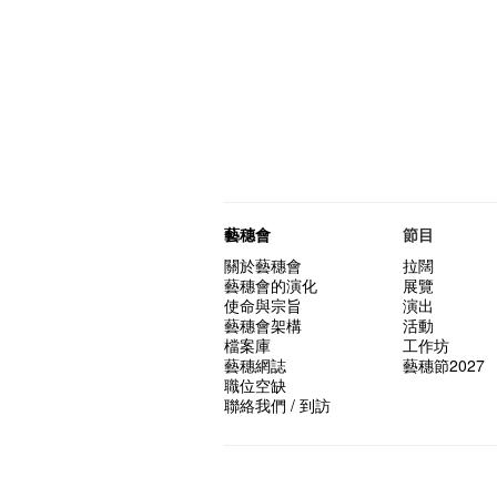
藝穗會
節目
關於藝穗會
拉闊
藝穗會的演化
展覽
使命與宗旨
演出
藝穗會架構
活動
檔案庫
工作坊
藝穗網誌
藝穗節2027
職位空缺
聯絡我們 / 到訪