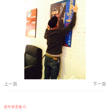
上一頁
下一頁
藝穗節2026
Veggie Lunch @Dairy
我們的辣椒小故事 Part 1
WANTED
Colette現已重開
格外地創 : 藝穗會的故事
曬藝術@藝穗會
情詩一首
藝穗會仝人敬賀各位：丁酉年新春大吉！🍊
11-12-2025
【藝穗會的20個秘密】#16 排氣管表演特技
07-12-2020
【藝穗會的20個秘密】#08 為什麼藝穗會的藝術酒吧名為
17-03-2020
第二場藝穗會導賞員工作坊完成！
23-05-2019
「與傳奇赤裸對話」KJ Tee
19-12-2018
不平淡想平淡的藝術家 - David Fung
22-03-2018
Pepe-san的貓咪藝術節
01-11-2017
「百變素食」- Colette's 自助素食午餐
24-07-2017
山外山開幕！
24-01-2017
藝穗會—星期日的好去處!
16-11-2016
新年新景象:D
Colette’s?
26-09-2016
08-07-2016
22-02-2016
27-11-2015
18-05-2015
11-03-2015