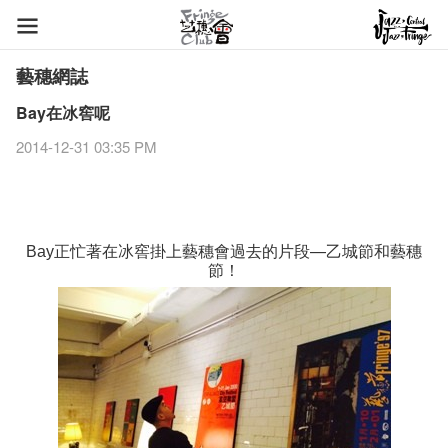
藝穗網誌
Bay在冰窖呢
2014-12-31 03:35 PM
正忙著在冰窖掛上藝穗會過去的片​段—乙城節和藝穗
Bay
節！