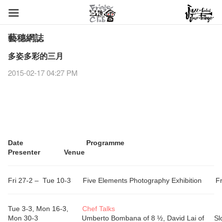
藝穗網誌
多姿多彩的三月
2015-02-17 04:27 PM
Date Programme
Presenter Venue
Fri 27-2 –
Tue 10-3
Five Elements Photography Exhibition
F
Tue 3-3,
Mon 16-3,
C
hef Talks
Mon 30-3
Umberto Bombana of 8 ½, David Lai of
S