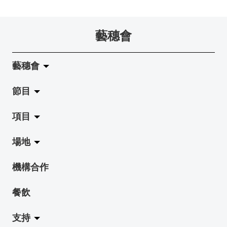
要吃一口嗎？
十築香港 — 投藝穗會一票吧！
BHA 15 for 15+ Architecture Exhibition記招盛況空前！
十年，一瞬……
冰窖今天起有all-day breakfasts了!
Colette's (2014年1月20日隆重開幕)
29-01-2015
02-01-2015
09-12-2014
22-11-2014
02-09-2014
20-01-2014
藝穗會
「在藝穗會演奏，讓我首次以音樂家的身份充分表達自己。」
Bay在冰窖呢
Secret Walls x HK 最終回！
「好想藝術」x S2 (S square) A cappella
加入我們吧!
鋼琴家黃家正
31-12-2014
08-12-2014
21-11-2014
19-08-2014
27-01-2015
藝穗會
Step Up, and Read Us!
來跟Pepe的貓貓玩耍吧！
首席釀酒師 Didier Mariotti 來訪 Circa 1913！
得獎者出爐了!
東南亞新派美食 x 水彩畫藝術
24-12-2014
06-12-2014
18-11-2014
13-08-2014
節目
26-01-2015
關於藝穗會
小交響樂團在Colette's聖誕聚餐:D
食得健康 - Colette's 素食午餐
鞦韆上相聚！
「照亮香港在檳城」之POP UP有獎問答遊戲!
劉智倫：「開心自由氛圍，管理妥善好地方」
22-12-2014
05-12-2014
17-11-2014
項目
05-08-2014
藝穗會的演化
拉闊
21-01-2015
找到自己的聖誕卡設計了嗎？
冰窖變身貓Café？
欸，她是誰？！
The Fringe Club upholds and supports what the arts stand for
場地
「鬧市中的清新與恬靜」
使命與宗旨
展覽
Jazz-Go-Central, Jazz-Go-Fringe
17-12-2014
03-12-2014
12-11-2014
02-07-2014
20-01-2015
謝謝您的禮物:)
Being Faust: Enter Mephisto @ Fringe Club
機構合作
《蛻變．飛翔 2 》舞者演出大膽，舞出自由！
Spotlight Hong Kong in Penang
藝穗會架構
演出
LPL
陳麗玲畫廊
「美人美景—就是喜歡這地方！」
16-12-2014
29-11-2014
07-11-2014
19-06-2014
16-01-2015
餐飲
檔案庫
活動
2015-16 藝術場地資助計劃
奶庫
榮獲「韓國十月文化節」嘉許獎
冰窖午餐日記！
忙裡偷閒之下午茶時間！
藝穗會五月節目之分享會 @ Fringe Circa 1913
Benefit Cosmetics - 新品發佈會@畫廊
15-12-2014
28-11-2014
05-11-2014
15-05-2014
13-01-2015
支持
藝穗網誌
工作坊
2015 照亮香港在新加坡
地下劇場
“Artists in search of ghosts in fringe underground”
想知道Joon在分享甚麼嗎？
工作假期—飲食業工作機會